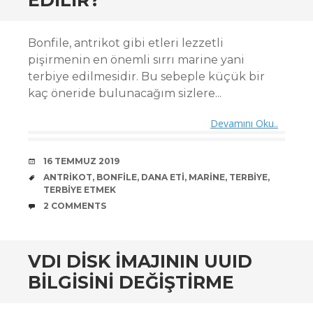
Bonfile, antrikot gibi etleri lezzetli
pişirmenin en önemli sırrı marine yani
terbiye edilmesidir. Bu sebeple küçük bir
kaç öneride bulunacağım sizlere...
Devamını Oku..
DATE
16 TEMMUZ 2019
TAGS
ANTRIKOT
,
BONFILE
,
DANA ETI
,
MARINE
,
TERBIYE
,
TERBIYE ETMEK
COMMENTS
2 COMMENTS
VDI DISK IMAJININ UUID
BILGISINI DEĞIŞTIRME