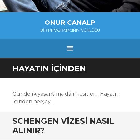
ONUR CANALP
BIR PROGRAMCININ GÜNLÜĞÜ
MENU
SKIP
HAYATIN İÇINDEN
TO
CONTENT
Gündelik yaşantıma dair kesitler… Hayatın
içinden herşey…
SCHENGEN VIZESI NASIL
ALINIR?