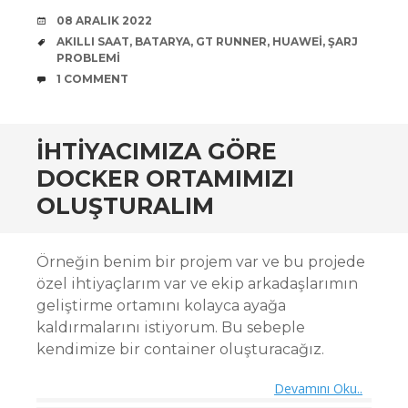
DATE
08 ARALIK 2022
TAGS
AKILLI SAAT
,
BATARYA
,
GT RUNNER
,
HUAWEI
,
ŞARJ
PROBLEMI
COMMENTS
1 COMMENT
İHTIYACIMIZA GÖRE
DOCKER ORTAMIMIZI
OLUŞTURALIM
Örneğin benim bir projem var ve bu projede
özel ihtiyaçlarım var ve ekip arkadaşlarımın
geliştirme ortamını kolayca ayağa
kaldırmalarını istiyorum. Bu sebeple
kendimize bir container oluşturacağız.
Devamını Oku..