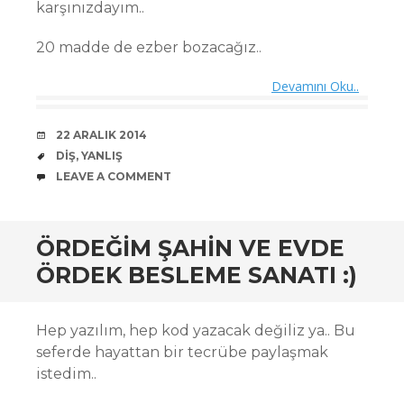
karşınızdayım..
20 madde de ezber bozacağız..
Devamını Oku..
DATE
22 ARALIK 2014
TAGS
DIŞ
,
YANLIŞ
COMMENTS
LEAVE A COMMENT
ÖRDEĞIM ŞAHIN VE EVDE
ÖRDEK BESLEME SANATI :)
Hep yazılım, hep kod yazacak değiliz ya.. Bu
seferde hayattan bir tecrübe paylaşmak
istedim..