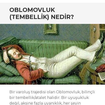
OBLOMOVLUK
(TEMBELLIK) NEDIR?
Bir varoluş trajedisi olan Oblomovluk, bilinçli
bir tembellik/atalet halidir. Bir uyuşukluk
değil, aksine fazla uyanıklık, her şeyin