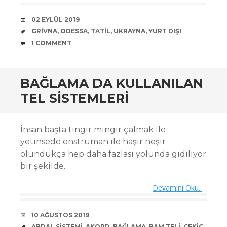
DATE
02 EYLÜL 2019
TAGS
GRIVNA
,
ODESSA
,
TATIL
,
UKRAYNA
,
YURT DIŞI
COMMENTS
1 COMMENT
BAĞLAMA DA KULLANILAN
TEL SISTEMLERI
İnsan başta tıngır mıngır çalmak ile
yetinsede enstruman ile haşır neşir
olundukça hep daha fazlası yolunda gidiliyor
bir şekilde.
Devamını Oku..
DATE
10 AĞUSTOS 2019
TAGS
ABDAL SISTEMI
,
AKORD
,
BAĞLAMA
,
BAM TELI
,
ÇEKIÇ