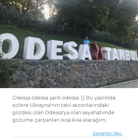
Odessa odessa şanlı odessa :)) Bu yazımda
sizlere Ukrayna'nın tatil sezonlarındaki
gözdesi olan Odessa'ya olan seyahatimde
gözüme çarpanları kısa kısa alacağım...
Devamını Oku..