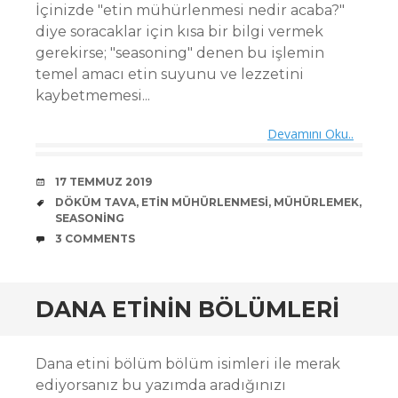
İçinizde "etin mühürlenmesi nedir acaba?"
diye soracaklar için kısa bir bilgi vermek
gerekirse; "seasoning" denen bu işlemin
temel amacı etin suyunu ve lezzetini
kaybetmemesi...
Devamını Oku..
DATE
17 TEMMUZ 2019
TAGS
DÖKÜM TAVA
,
ETIN MÜHÜRLENMESI
,
MÜHÜRLEMEK
,
SEASONING
COMMENTS
3 COMMENTS
DANA ETININ BÖLÜMLERI
Dana etini bölüm bölüm isimleri ile merak
ediyorsanız bu yazımda aradığınızı