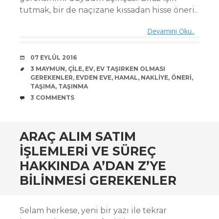
tutmak, bir de naçizane kıssadan hisse öneri..
Devamını Oku..
DATE
07 EYLÜL 2016
TAGS
3 MAYMUN
,
ÇILE
,
EV
,
EV TAŞIRKEN OLMASI
GEREKENLER
,
EVDEN EVE
,
HAMAL
,
NAKLIYE
,
ÖNERI
,
TAŞIMA
,
TAŞINMA
COMMENTS
3 COMMENTS
ARAÇ ALIM SATIM
IŞLEMLERI VE SÜREÇ
HAKKINDA A’DAN Z’YE
BILINMESI GEREKENLER
Selam herkese, yeni bir yazı ile tekrar