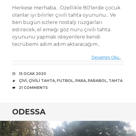
Herkese merhaba... Özellikle 80'lerde çocuk
olanlar iyi bilirler çivili tahta oyununu... Ve
ben bugün sizlere nostalji rüzgarları
estirecek, el emeği göz nuru çivili tahta
oyununu yapmak isteyenlere kendi
tecrübemi adım adım aktaracağım...
Devamını Oku..
DATE
15 OCAK 2020
TAGS
ÇIVI
,
ÇIVILI TAHTA
,
FUTBOL
,
PARA
,
PARABOL
,
TAHTA
COMMENTS
21 COMMENTS
ODESSA