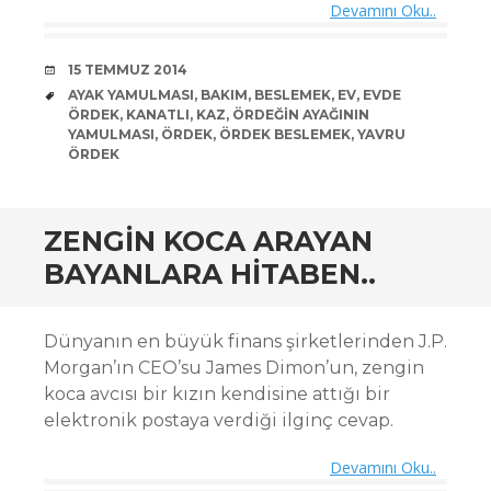
Devamını Oku..
DATE
15 TEMMUZ 2014
TAGS
AYAK YAMULMASI
,
BAKIM
,
BESLEMEK
,
EV
,
EVDE
ÖRDEK
,
KANATLI
,
KAZ
,
ÖRDEĞIN AYAĞININ
YAMULMASI
,
ÖRDEK
,
ÖRDEK BESLEMEK
,
YAVRU
ÖRDEK
ZENGIN KOCA ARAYAN
BAYANLARA HITABEN..
Dünyanın en büyük finans şirketlerinden J.P.
Morgan’ın CEO’su James Dimon’un, zengin
koca avcısı bir kızın
kendisine attığı bir
elektronik postaya verdiği ilginç cevap.
Devamını Oku..