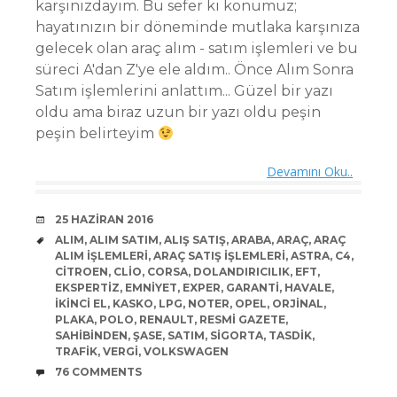
karşınızdayım. Bu sefer ki konumuz;
hayatınızın bir döneminde mutlaka karşınıza
gelecek olan araç alım - satım işlemleri ve bu
süreci A'dan Z'ye ele aldım.. Önce Alım Sonra
Satım işlemlerini anlattım... Güzel bir yazı
oldu ama biraz uzun bir yazı oldu peşin
peşin belirteyim
Devamını Oku..
DATE
25 HAZIRAN 2016
TAGS
ALIM
,
ALIM SATIM
,
ALIŞ SATIŞ
,
ARABA
,
ARAÇ
,
ARAÇ
ALIM IŞLEMLERI
,
ARAÇ SATIŞ IŞLEMLERI
,
ASTRA
,
C4
,
CITROEN
,
CLIO
,
CORSA
,
DOLANDIRICILIK
,
EFT
,
EKSPERTIZ
,
EMNIYET
,
EXPER
,
GARANTI
,
HAVALE
,
IKINCI EL
,
KASKO
,
LPG
,
NOTER
,
OPEL
,
ORJINAL
,
PLAKA
,
POLO
,
RENAULT
,
RESMI GAZETE
,
SAHIBINDEN
,
ŞASE
,
SATIM
,
SIGORTA
,
TASDIK
,
TRAFIK
,
VERGI
,
VOLKSWAGEN
COMMENTS
76 COMMENTS