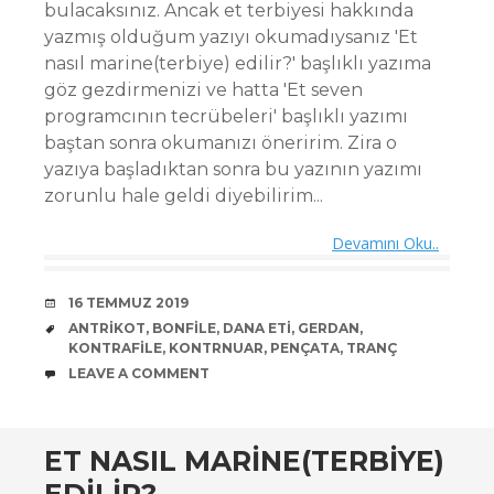
bulacaksınız. Ancak et terbiyesi hakkında
yazmış olduğum yazıyı okumadıysanız 'Et
nasıl marine(terbiye) edilir?' başlıklı yazıma
göz gezdirmenizi ve hatta 'Et seven
programcının tecrübeleri' başlıklı yazımı
baştan sonra okumanızı öneririm. Zira o
yazıya başladıktan sonra bu yazının yazımı
zorunlu hale geldi diyebilirim...
Devamını Oku..
DATE
16 TEMMUZ 2019
TAGS
ANTRIKOT
,
BONFILE
,
DANA ETI
,
GERDAN
,
KONTRAFILE
,
KONTRNUAR
,
PENÇATA
,
TRANÇ
COMMENTS
LEAVE A COMMENT
ET NASIL MARINE(TERBIYE)
EDILIR?