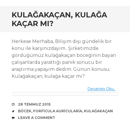
KULAĞAKAÇAN, KULAĞA
KAÇAR MI?
Herkese Merhaba, Bilişim dışı gündelik bir
konu ile karşınızdayım.. Şirketimizde
gördüğümüz kulağakaçan böceğinin bayan
çalışanlarda yarattığı panik sonucu bir
araştırma yapayım dedim. Günün konusu;
Kulağakaçan, kulağa kaçar mı?
Devamını Oku..
DATE
28 TEMMUZ 2015
TAGS
BÖCEK
,
FORFICULA AURICULARIA
,
KULAĞAKAÇAN
COMMENTS
LEAVE A COMMENT