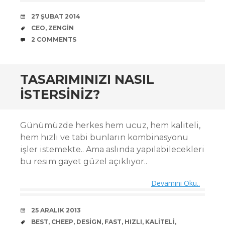
DATE
27 ŞUBAT 2014
TAGS
CEO
,
ZENGIN
COMMENTS
2 COMMENTS
TASARIMINIZI NASIL
İSTERSINIZ?
Günümüzde herkes hem ucuz, hem kaliteli,
hem hızlı ve tabi bunların kombinasyonu
işler istemekte.. Ama aslında yapılabilecekleri
bu resim gayet güzel açıklıyor..
Devamını Oku..
DATE
25 ARALIK 2013
TAGS
BEST
,
CHEEP
,
DESIGN
,
FAST
,
HIZLI
,
KALITELI
,