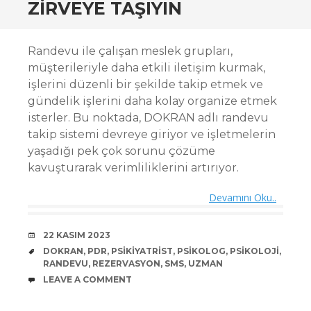
ZIRVEYE TAŞIYIN
Randevu ile çalışan meslek grupları,
müşterileriyle daha etkili iletişim kurmak,
işlerini düzenli bir şekilde takip etmek ve
gündelik işlerini daha kolay organize etmek
isterler. Bu noktada, DOKRAN adlı randevu
takip sistemi devreye giriyor ve işletmelerin
yaşadığı pek çok sorunu çözüme
kavuşturarak verimliliklerini artırıyor.
Devamını Oku..
DATE
22 KASIM 2023
TAGS
DOKRAN
,
PDR
,
PSIKIYATRIST
,
PSIKOLOG
,
PSIKOLOJI
,
RANDEVU
,
REZERVASYON
,
SMS
,
UZMAN
COMMENTS
LEAVE A COMMENT