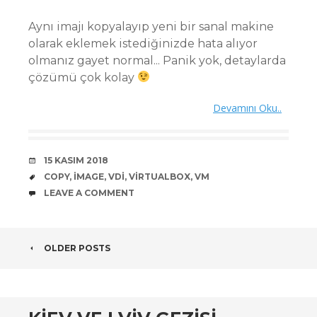
Aynı imajı kopyalayıp yeni bir sanal makine
olarak eklemek istediğinizde hata alıyor
olmanız gayet normal... Panik yok, detaylarda
çözümü çok kolay
Devamını Oku..
DATE
15 KASIM 2018
TAGS
COPY
,
IMAGE
,
VDI
,
VIRTUALBOX
,
VM
COMMENTS
LEAVE A COMMENT
POST
OLDER POSTS
NAVIGATION