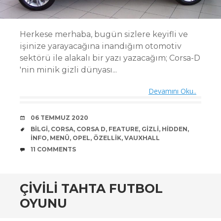
Herkese merhaba, bugün sizlere keyifli ve
işinize yarayacağına inandığım otomotiv
sektörü ile alakalı bir yazı yazacağım; Corsa-D
'nin minik gizli dünyası...
Devamını Oku..
DATE
06 TEMMUZ 2020
TAGS
BILGI
,
CORSA
,
CORSA D
,
FEATURE
,
GIZLI
,
HIDDEN
,
INFO
,
MENÜ
,
OPEL
,
ÖZELLIK
,
VAUXHALL
COMMENTS
11 COMMENTS
ÇIVILI TAHTA FUTBOL
OYUNU