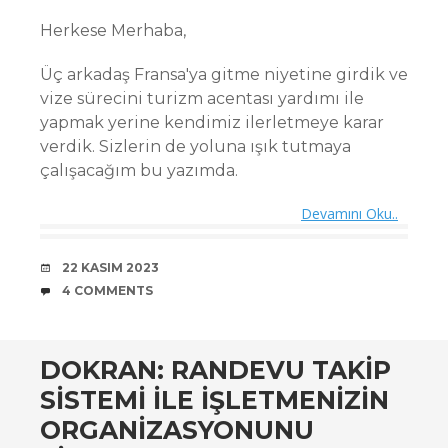
Herkese Merhaba,
Üç arkadaş Fransa'ya gitme niyetine girdik ve
vize sürecini turizm acentası yardımı ile
yapmak yerine kendimiz ilerletmeye karar
verdik. Sizlerin de yoluna ışık tutmaya
çalışacağım bu yazımda.
Devamını Oku..
DATE
22 KASIM 2023
COMMENTS
4 COMMENTS
DOKRAN: RANDEVU TAKIP
SISTEMI ILE İŞLETMENIZIN
ORGANIZASYONUNU