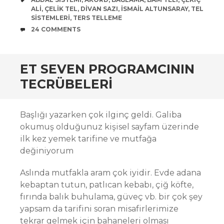
ALI
,
ÇELIK TEL
,
DIVAN SAZI
,
ISMAIL ALTUNSARAY
,
TEL
SISTEMLERI
,
TERS TELLEME
COMMENTS
24 COMMENTS
ET SEVEN PROGRAMCININ
TECRÜBELERI
Başlığı yazarken çok ilginç geldi. Galiba
okumuş olduğunuz kişisel sayfam üzerinde
ilk kez yemek tarifine ve mutfağa
değiniyorum
Aslında mutfakla aram çok iyidir. Evde adana
kebaptan tutun, patlıcan kebabı, çiğ köfte,
fırında balık buhulama, güveç vb. bir çok şey
yapsam da tarifini soran misafirlerimize
tekrar gelmek için bahaneleri olması