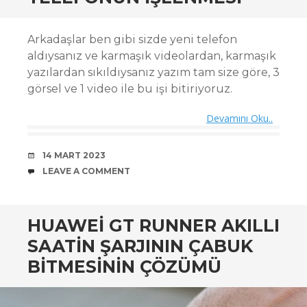
Arkadaşlar ben gibi sizde yeni telefon
aldıysanız ve karmaşık videolardan, karmaşık
yazılardan sıkıldıysanız yazım tam size göre, 3
görsel ve 1 video ile bu işi bitiriyoruz.
Devamını Oku..
DATE
14 MART 2023
COMMENTS
LEAVE A COMMENT
HUAWEI GT RUNNER AKILLI
SAATIN ŞARJININ ÇABUK
BITMESININ ÇÖZÜMÜ