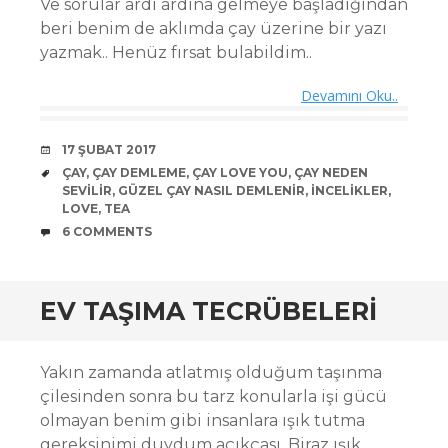
Ve sorular ardı ardına gelmeye başladığından
beri benim de aklımda çay üzerine bir yazı
yazmak.. Henüz fırsat bulabildim..
Devamını Oku..
DATE
17 ŞUBAT 2017
TAGS
ÇAY
,
ÇAY DEMLEME
,
ÇAY LOVE YOU
,
ÇAY NEDEN
SEVILIR
,
GÜZEL ÇAY NASIL DEMLENIR
,
INCELIKLER
,
LOVE
,
TEA
COMMENTS
6 COMMENTS
EV TAŞIMA TECRÜBELERI
Yakın zamanda atlatmış olduğum taşınma
çilesinden sonra bu tarz konularla işi gücü
olmayan benim gibi insanlara ışık tutma
gereksinimi duydum açıkçası. Biraz ışık