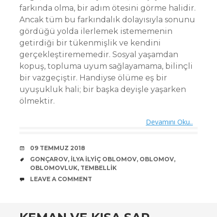
farkında olma, bir adım ötesini görme halidir.
Ancak tüm bu farkındalık dolayısıyla sonunu
gördüğü yolda ilerlemek istememenin
getirdiği bir tükenmişlik ve kendini
gerçekleştirememedir. Sosyal yaşamdan
kopuş, topluma uyum sağlayamama, bilinçli
bir vazgeçiştir. Handiyse ölüme eş bir
uyuşukluk hali; bir başka deyişle yaşarken
ölmektir.
Devamını Oku..
DATE
09 TEMMUZ 2018
TAGS
GONÇAROV
,
İLYA İLYIÇ OBLOMOV
,
OBLOMOV
,
OBLOMOVLUK
,
TEMBELLIK
COMMENTS
LEAVE A COMMENT