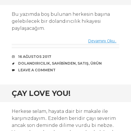
Bu yazımda boş bulunan herkesin başına
gelebilecek bir dolandırıcılık hikayesi
paylaşacağım.
Devamını Oku..
DATE
16 AĞUSTOS 2017
TAGS
DOLANDIRICILIK
,
SAHIBINDEN
,
SATIŞ
,
ÜRÜN
COMMENTS
LEAVE A COMMENT
ÇAY LOVE YOU!
Herkese selam, hayata dair bir makale ile
karşınızdayım.. Ezelden beridir çayı severim
ancak son deminde dilime vurdu bi nebze..