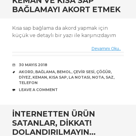
KEMAN VE KISA SAP
BAĞLAMAYI AKORT ETMEK
Kısa sap bağlama da akord yapmak için
küçük ve detaylı bir yazı ile karşınızdayım
Devamını Oku..
DATE
30 MAYIS 2018
TAGS
AKORD
,
BAĞLAMA
,
BEMOL
,
ÇEVIR SESI
,
ÇÖĞÜR
,
DIYEZ
,
KEMAN
,
KISA SAP
,
LA NOTASI
,
NOTA
,
SAZ
,
TELEFON
COMMENTS
LEAVE A COMMENT
İNTERNETTEN ÜRÜN
SATANLAR, DIKKAT!
DOLANDIRILMAYIN…