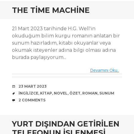
THE TIME MACHINE
21 Mart 2023 tarihinde H.G. Well'in
okuduğum bilim kurgu romanın anlatan bir
sunum hazırladım, kitabı okuyanlar veya
okumak isteyenler adına bilgi olması adına
burada paylaşıyorum...
Devamını Oku..
DATE
23 MART 2023
TAGS
INGILIZCE
,
KITAP
,
NOVEL
,
ÖZET
,
ROMAN
,
SUNUM
COMMENTS
2 COMMENTS
YURT DIŞINDAN GETIRILEN
TELEFONUN İŞLENMESI