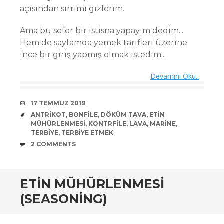
açısından sırrımı gizlerim.
Ama bu sefer bir istisna yapayım dedim...
Hem de sayfamda yemek tarifleri üzerine
ince bir giriş yapmış olmak istedim...
Devamını Oku..
DATE
17 TEMMUZ 2019
TAGS
ANTRIKOT
,
BONFILE
,
DÖKÜM TAVA
,
ETIN
MÜHÜRLENMESI
,
KONTRFILE
,
LAVA
,
MARINE
,
TERBIYE
,
TERBIYE ETMEK
COMMENTS
2 COMMENTS
ETIN MÜHÜRLENMESI
(SEASONING)