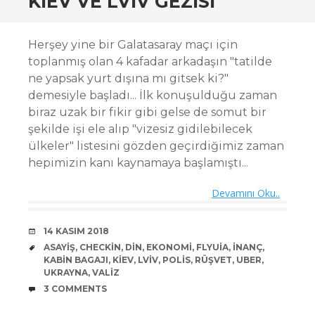
KIEV VE LVIV GEZISI
Herşey yine bir Galatasaray maçı için
toplanmış olan 4 kafadar arkadaşın "tatilde
ne yapsak yurt dışına mı gitsek ki?"
demesiyle başladı... İlk konuşulduğu zaman
biraz uzak bir fikir gibi gelse de somut bir
şekilde işi ele alıp "vizesiz gidilebilecek
ülkeler" listesini gözden geçirdiğimiz zaman
hepimizin kanı kaynamaya başlamıştı...
Devamını Oku..
DATE
14 KASIM 2018
TAGS
ASAYIŞ
,
CHECKIN
,
DIN
,
EKONOMI
,
FLYUIA
,
INANÇ
,
KABIN BAGAJI
,
KIEV
,
LVIV
,
POLIS
,
RÜŞVET
,
UBER
,
UKRAYNA
,
VALIZ
COMMENTS
3 COMMENTS