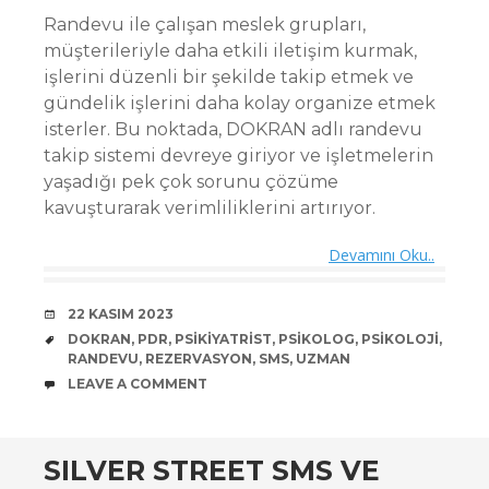
Randevu ile çalışan meslek grupları,
müşterileriyle daha etkili iletişim kurmak,
işlerini düzenli bir şekilde takip etmek ve
gündelik işlerini daha kolay organize etmek
isterler. Bu noktada, DOKRAN adlı randevu
takip sistemi devreye giriyor ve işletmelerin
yaşadığı pek çok sorunu çözüme
kavuşturarak verimliliklerini artırıyor.
Devamını Oku..
DATE
22 KASIM 2023
TAGS
DOKRAN
,
PDR
,
PSIKIYATRIST
,
PSIKOLOG
,
PSIKOLOJI
,
RANDEVU
,
REZERVASYON
,
SMS
,
UZMAN
COMMENTS
LEAVE A COMMENT
SILVER STREET SMS VE