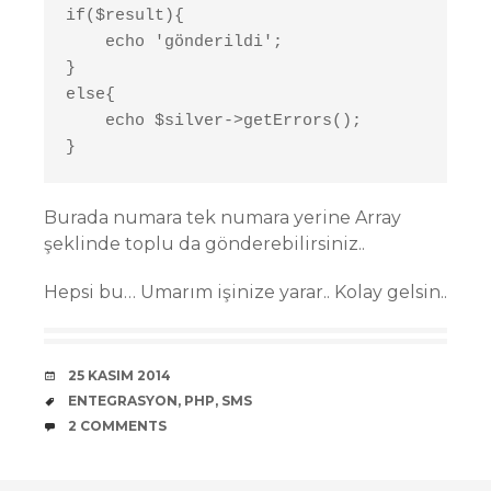
if($result){

    echo 'gönderildi';

}

else{

    echo $silver->getErrors();

}
Burada numara tek numara yerine Array
şeklinde toplu da gönderebilirsiniz..
Hepsi bu… Umarım işinize yarar.. Kolay gelsin..
DATE
25 KASIM 2014
TAGS
ENTEGRASYON
,
PHP
,
SMS
COMMENTS
2 COMMENTS