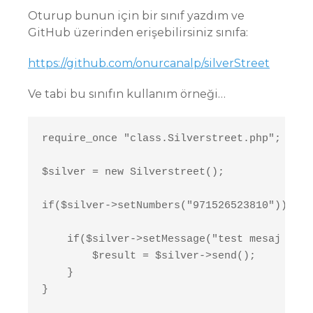
Oturup bunun için bir sınıf yazdım ve
GitHub üzerinden erişebilirsiniz sınıfa:
https://github.com/onurcanalp/silverStreet
Ve tabi bu sınıfın kullanım örneği…
require_once "class.Silverstreet.php";

$silver = new Silverstreet();

if($silver->setNumbers("971526523810")){

    if($silver->setMessage("test mesaj onur
        $result = $silver->send();

    }

}
