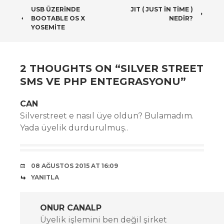
POST
USB ÜZERINDE
JIT ( JUST IN TIME )
BOOTABLE OS X
NEDIR?
NAVIGATION
YOSEMITE
2 THOUGHTS ON “
SILVER STREET
SMS VE PHP ENTEGRASYONU
”
CAN
Silverstreet e nasıl üye oldun? Bulamadım.
Yada üyelik durdurulmuş..
08 AĞUSTOS 2015 AT 16:09
YANITLA
ONUR CANALP
Üyelik işlemini ben değil şirket