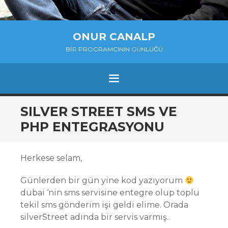
ONUR CANALP
BIR PROGRAMCININ GÜNLÜĞÜ
MENU
SKIP
SILVER STREET SMS VE
TO
PHP ENTEGRASYONU
CONTENT
Herkese selam,
Günlerden bir gün yine kod yazıyorum
dubai ‘nin sms servisine entegre olup toplu
tekil sms gönderim işi geldi elime. Orada
silverStreet adında bir servis varmış..