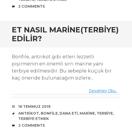
COMMENTS
2 COMMENTS
ET NASIL MARINE(TERBIYE)
EDILIR?
Bonfile, antrikot gibi etleri lezzetli
pişirmenin en önemli sırrı marine yani
terbiye edilmesidir. Bu sebeple küçük bir
kaç öneride bulunacağım sizlere...
Devamını Oku..
DATE
16 TEMMUZ 2019
TAGS
ANTRIKOT
,
BONFILE
,
DANA ETI
,
MARINE
,
TERBIYE
,
TERBIYE ETMEK
COMMENTS
2 COMMENTS