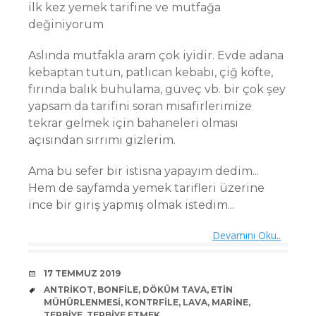
ilk kez yemek tarifine ve mutfağa
değiniyorum
Aslında mutfakla aram çok iyidir. Evde adana
kebaptan tutun, patlıcan kebabı, çiğ köfte,
fırında balık buhulama, güveç vb. bir çok şey
yapsam da tarifini soran misafirlerimize
tekrar gelmek için bahaneleri olması
açısından sırrımı gizlerim.
Ama bu sefer bir istisna yapayım dedim...
Hem de sayfamda yemek tarifleri üzerine
ince bir giriş yapmış olmak istedim...
Devamını Oku..
DATE
17 TEMMUZ 2019
TAGS
ANTRIKOT
,
BONFILE
,
DÖKÜM TAVA
,
ETIN
MÜHÜRLENMESI
,
KONTRFILE
,
LAVA
,
MARINE
,
TERBIYE
,
TERBIYE ETMEK