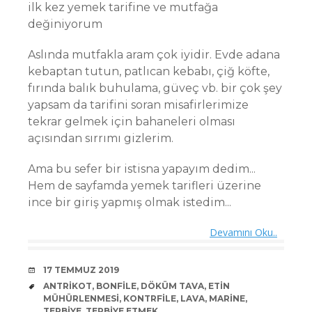
ilk kez yemek tarifine ve mutfağa
değiniyorum
Aslında mutfakla aram çok iyidir. Evde adana
kebaptan tutun, patlıcan kebabı, çiğ köfte,
fırında balık buhulama, güveç vb. bir çok şey
yapsam da tarifini soran misafirlerimize
tekrar gelmek için bahaneleri olması
açısından sırrımı gizlerim.
Ama bu sefer bir istisna yapayım dedim...
Hem de sayfamda yemek tarifleri üzerine
ince bir giriş yapmış olmak istedim...
Devamını Oku..
DATE
17 TEMMUZ 2019
TAGS
ANTRIKOT
,
BONFILE
,
DÖKÜM TAVA
,
ETIN
MÜHÜRLENMESI
,
KONTRFILE
,
LAVA
,
MARINE
,
TERBIYE
,
TERBIYE ETMEK