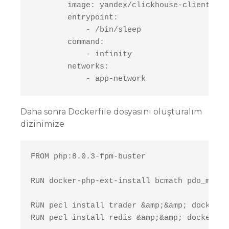
        image: yandex/clickhouse-client

        entrypoint:

            - /bin/sleep

        command:

            - infinity

        networks:

            - app-network
Daha sonra Dockerfile dosyasını oluşturalım
dizinimize
FROM php:8.0.3-fpm-buster

RUN docker-php-ext-install bcmath pdo_mysql

RUN pecl install trader &amp;&amp; docker-p
RUN pecl install redis &amp;&amp; docker-ph