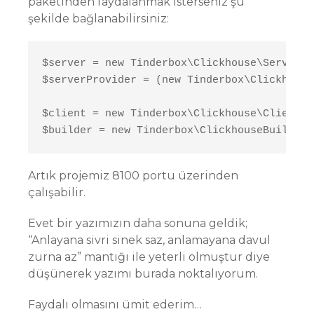
paketinden faydalanmak isterseniz şu
şekilde bağlanabilirsiniz:
$server = new Tinderbox\Clickhouse\Server('
$serverProvider = (new Tinderbox\Clickhouse
$client = new Tinderbox\Clickhouse\Client($
$builder = new Tinderbox\ClickhouseBuilder\
Artık projemiz 8100 portu üzerinden
çalışabilir.
Evet bir yazımızın daha sonuna geldik;
“Anlayana sivri sinek saz, anlamayana davul
zurna az” mantığı ile yeterli olmuştur diye
düşünerek yazımı burada noktalıyorum.
Faydalı olmasını ümit ederim…