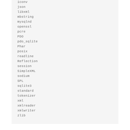
iconv

json

libxml

mbstring

mysqlnd

openssl

pcre

PDO

pdo_sqlite

Phar

posix

readline

Reflection

session

SimpleXML

sodium

SPL

sqlite3

standard

tokenizer

xml

xmlreader

xmlwriter

zlib