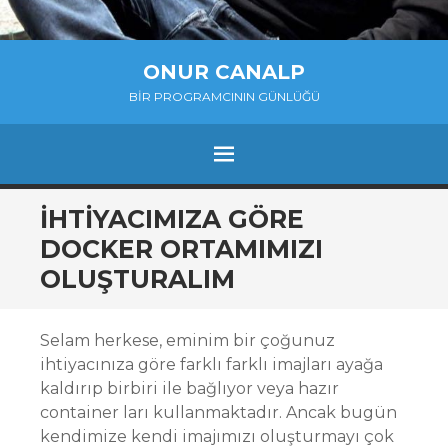
ONUR CANALP
BIR PROGRAMCININ GÜNLÜĞÜ
MENU
SKIP
İHTIYACIMIZA GÖRE
TO
DOCKER ORTAMIMIZI
CONTENT
OLUŞTURALIM
Selam herkese, eminim bir çoğunuz
ihtiyacınıza göre farklı farklı imajları ayağa
kaldırıp birbiri ile bağlıyor veya hazır
container ları kullanmaktadır. Ancak bugün
kendimize kendi imajımızı oluşturmayı çok