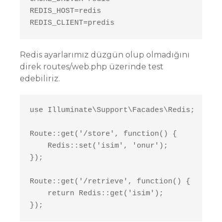
REDIS_HOST=redis

REDIS_CLIENT=predis
Redis ayarlarımız düzgün olup olmadığını
direk routes/web.php üzerinde test
edebiliriz.
use Illuminate\Support\Facades\Redis;

Route::get('/store', function() {

    Redis::set('isim', 'onur');

});

Route::get('/retrieve', function() {

    return Redis::get('isim');

});