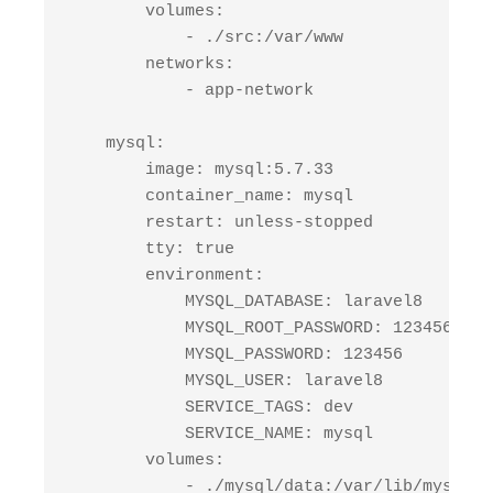
        volumes: 

            - ./src:/var/www

        networks: 

            - app-network

    mysql:

        image: mysql:5.7.33

        container_name: mysql

        restart: unless-stopped

        tty: true

        environment: 

            MYSQL_DATABASE: laravel8

            MYSQL_ROOT_PASSWORD: 123456

            MYSQL_PASSWORD: 123456

            MYSQL_USER: laravel8

            SERVICE_TAGS: dev

            SERVICE_NAME: mysql

        volumes: 

            - ./mysql/data:/var/lib/mysql
