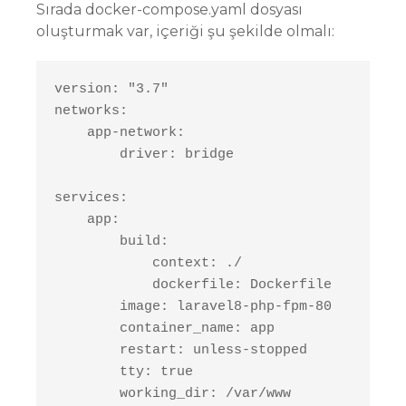
Sırada docker-compose.yaml dosyası
oluşturmak var, içeriği şu şekilde olmalı:
version: "3.7"

networks:

    app-network:

        driver: bridge

services:

    app:

        build: 

            context: ./

            dockerfile: Dockerfile

        image: laravel8-php-fpm-80

        container_name: app

        restart: unless-stopped

        tty: true

        working_dir: /var/www
