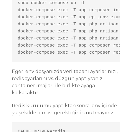
sudo docker-compose up -d

docker-compose exec -T app composer install

docker-compose exec -T app cp .env.example .
docker-compose exec -T app php artisan key:
docker-compose exec -T app php artisan conf
docker-compose exec -T app php artisan migra
docker-compose exec -T app composer require
docker-compose exec -T app composer require
Eğer .env dosyanızda veri tabanı ayarlarınızı,
redis ayarlarını vs. düzgün yaptıysanız
container imajları ile birlikte ayağa
kalkacaktır.
Redis kurulumu yaptıktan sonra .env içinde
şu şekilde olması gerektiğini unutmayınız:
CACHE_DRIVER=redis
