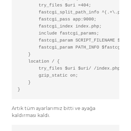
        try_files $uri =404;

        fastcgi_split_path_info ^(.+\.php)(
        fastcgi_pass app:9000;

        fastcgi_index index.php;

        include fastcgi_params;

        fastcgi_param SCRIPT_FILENAME $docu
        fastcgi_param PATH_INFO $fastcgi_pa
    }

    location / {

        try_files $uri $uri/ /index.php?$qu
        gzip_static on;

    }

}
Artık tüm ayarlarımız bitti ve ayağa
kaldırması kaldı.