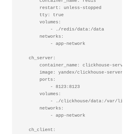
        container_name: redis

        restart: unless-stopped

        tty: true

        volumes: 

            - ./redis/data:/data

        networks: 

            - app-network

    ch_server:

        container_name: clickhouse-server

        image: yandex/clickhouse-server

        ports:

            - 8123:8123

        volumes:

            - ./clickhouse/data:/var/lib/cl
        networks:

            - app-network

    ch_client:
