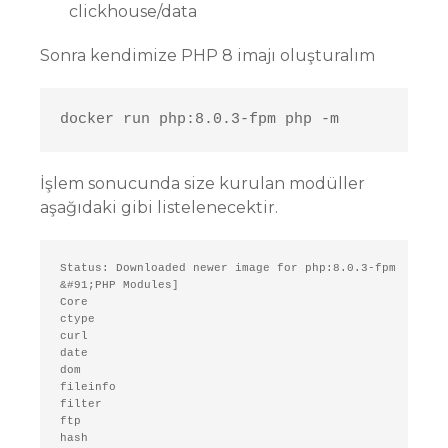
clickhouse/data
Sonra kendimize PHP 8 imajı oluşturalım
docker run php:8.0.3-fpm php -m
İşlem sonucunda size kurulan modüller
aşağıdaki gibi listelenecektir.
Status: Downloaded newer image for php:8.0.3-fpm

&#91;PHP Modules]

Core

ctype

curl

date

dom

fileinfo

filter

ftp

hash
