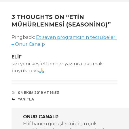
3 THOUGHTS ON “
ETIN
MÜHÜRLENMESI (SEASONING)
”
Pingback:
Et seven programcının tecrübeleri
– Onur Canalp
ELIF
sizi yeni keşfettim her yazınızı okumak
büyük zevk
04 EKIM 2019 AT 16:33
YANITLA
ONUR CANALP
Elif hanım görüşleriniz için çok