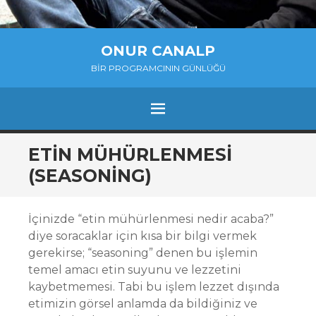
ONUR CANALP
BIR PROGRAMCININ GÜNLÜĞÜ
MENU
SKIP
ETIN MÜHÜRLENMESI
TO
(SEASONING)
CONTENT
İçinizde “etin mühürlenmesi nedir acaba?”
diye soracaklar için kısa bir bilgi vermek
gerekirse; “seasoning” denen bu işlemin
temel amacı etin suyunu ve lezzetini
kaybetmemesi. Tabi bu işlem lezzet dışında
etimizin görsel anlamda da bildiğiniz ve