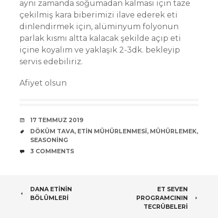
aynı zamanda soğumadan kalması için taze
çekilmiş kara biberimizi ilave ederek eti
dinlendirmek için, alüminyum folyonun
parlak kısmı altta kalacak şekilde açıp eti
içine koyalım ve yaklaşık 2-3dk. bekleyip
servis edebiliriz.
Afiyet olsun
DATE
17 TEMMUZ 2019
TAGS
DÖKÜM TAVA
,
ETIN MÜHÜRLENMESI
,
MÜHÜRLEMEK
,
SEASONING
COMMENTS
3 COMMENTS
POST
DANA ETININ
ET SEVEN
BÖLÜMLERI
PROGRAMCININ
NAVIGATION
TECRÜBELERI