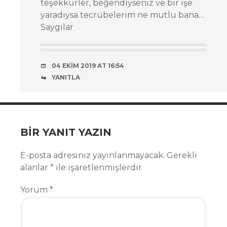
teşekkürler, beğendiyseniz ve bir işe
yaradıysa tecrübelerim ne mutlu bana…
Saygılar
04 EKIM 2019 AT 16:54
YANITLA
BIR YANIT YAZIN
E-posta adresiniz yayınlanmayacak.
Gerekli
alanlar
*
ile işaretlenmişlerdir
Yorum
*