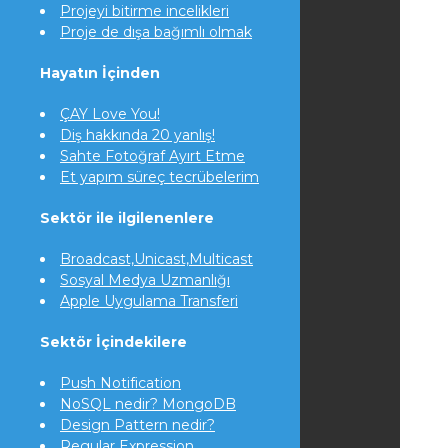
Projeyi bitirme incelikleri
Proje de dışa bağımlı olmak
Hayatın İçinden
ÇAY Love You!
Diş hakkında 20 yanlış!
Sahte Fotoğraf Ayırt Etme
Et yapım süreç tecrübelerim
Sektör ile ilgilenenlere
Broadcast,Unicast,Multicast
Sosyal Medya Uzmanlığı
Apple Uygulama Transferi
Sektör İçindekilere
Push Notification
NoSQL nedir? MongoDB
Design Pattern nedir?
Regular Expression