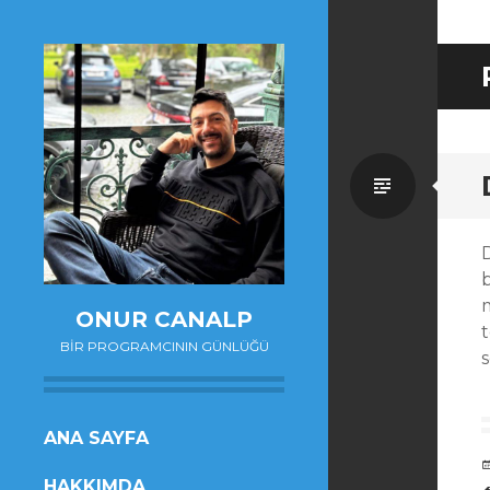
Standa
ONUR CANALP
t
BIR PROGRAMCININ GÜNLÜĞÜ
s
SKIP
ANA SAYFA
TO
HAKKIMDA
CONTENT