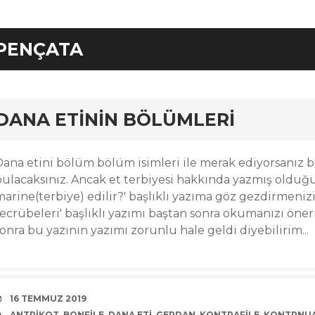
PENÇATA
rd
DANA ETININ BÖLÜMLERI
Dana etini bölüm bölüm isimleri ile merak ediyorsanız b
bulacaksınız. Ancak et terbiyesi hakkında yazmış olduğu
marine(terbiye) edilir?' başlıklı yazıma göz gezdirmeniz
ecrübeleri' başlıklı yazımı baştan sonra okumanızı öneri
onra bu yazının yazımı zorunlu hale geldi diyebilirim...
DATE
16 TEMMUZ 2019
TAGS
ANTRIKOT
,
BONFILE
,
DANA ETI
,
GERDAN
,
KONTRAFILE
,
KONTRNU