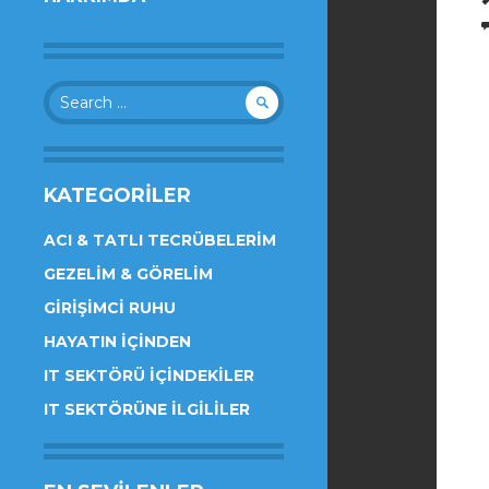
Search
for:
KATEGORILER
ACI & TATLI TECRÜBELERIM
GEZELIM & GÖRELIM
GIRIŞIMCI RUHU
HAYATIN İÇINDEN
IT SEKTÖRÜ İÇINDEKILER
IT SEKTÖRÜNE İLGILILER