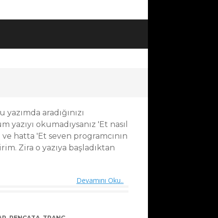
u yazımda aradığınızı
m yazıyı okumadıysanız 'Et nasıl
i ve hatta 'Et seven programcının
rim. Zira o yazıya başladıktan
Devamını Oku..
AR
,
PENÇATA
,
TRANÇ