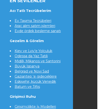
EN SEVILENLER
Acı Tatlı Tecrübelerim
Ev Taşıma Tecrübeleri
Araç alım satım işlemleri
Evde ördek besleme sanatı
Gezelim & Görelim
Kiev ve Lviv’e Yolculuk
Odessa da Yaz Tatili
Midilli, Mikanos ve Santorini
Büyük İspanya
Belgrad ve Novi Sad
Gaziantep ‘e gideceklere
Eskişehir, küçük Venedik
Batum ve Tiflis
Girişimci Ruhu
Girişimcilikte İş Modelleri