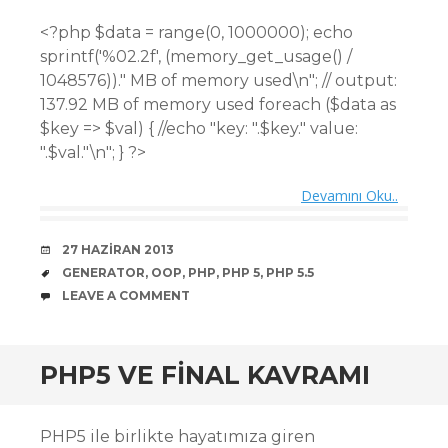
<?php $data = range(0, 1000000); echo
sprintf('%02.2f', (memory_get_usage() /
1048576))." MB of memory used\n"; // output:
137.92 MB of memory used foreach ($data as
$key => $val) { //echo "key: ".$key." value:
".$val."\n"; } ?>
Devamını Oku..
DATE
27 HAZIRAN 2013
TAGS
GENERATOR
,
OOP
,
PHP
,
PHP 5
,
PHP 5.5
COMMENTS
LEAVE A COMMENT
PHP5 VE FINAL KAVRAMI
PHP5 ile birlikte hayatımıza giren