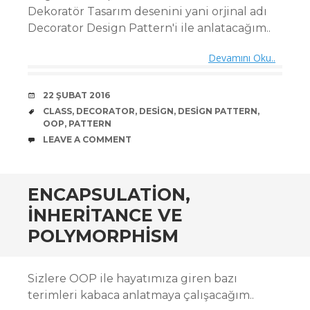
Dekoratör Tasarım desenini yani orjinal adı
Decorator Design Pattern'i ile anlatacağım..
Devamını Oku..
DATE
22 ŞUBAT 2016
TAGS
CLASS
,
DECORATOR
,
DESIGN
,
DESIGN PATTERN
,
OOP
,
PATTERN
COMMENTS
LEAVE A COMMENT
ENCAPSULATION,
INHERITANCE VE
POLYMORPHISM
Sizlere OOP ile hayatımıza giren bazı
terimleri kabaca anlatmaya çalışacağım..