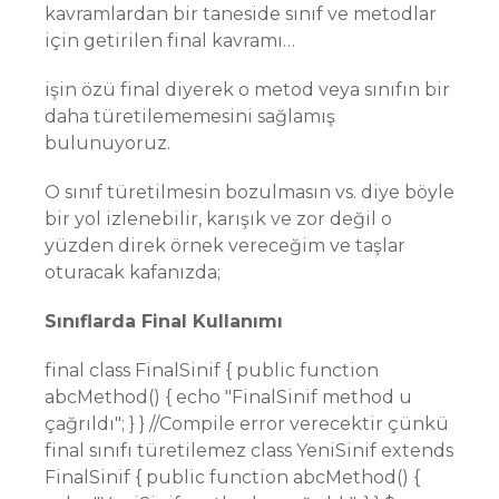
kavramlardan bir taneside sınıf ve metodlar
için getirilen final kavramı…
işin özü final diyerek o metod veya sınıfın bir
daha türetilememesini sağlamış
bulunuyoruz.
O sınıf türetilmesin bozulmasın vs. diye böyle
bir yol izlenebilir, karışık ve zor değil o
yüzden direk örnek vereceğim ve taşlar
oturacak kafanızda;
Sınıflarda Final Kullanımı
final class FinalSinif { public function
abcMethod() { echo "FinalSinif method u
çağrıldı"; } } //Compile error verecektir çünkü
final sınıfı türetilemez class YeniSinif extends
FinalSinif { public function abcMethod() {