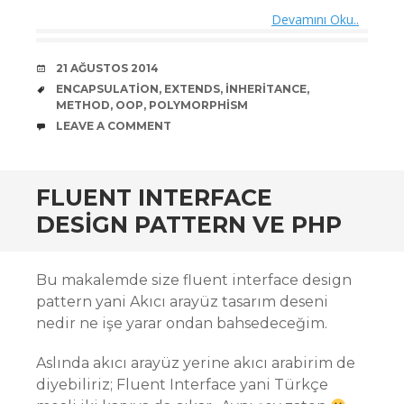
Devamını Oku..
DATE
21 AĞUSTOS 2014
TAGS
ENCAPSULATION
,
EXTENDS
,
INHERITANCE
,
METHOD
,
OOP
,
POLYMORPHISM
COMMENTS
LEAVE A COMMENT
FLUENT INTERFACE
DESIGN PATTERN VE PHP
Bu makalemde size fluent interface design
pattern yani Akıcı arayüz tasarım deseni
nedir ne işe yarar ondan bahsedeceğim.
Aslında akıcı arayüz yerine akıcı arabirim de
diyebiliriz; Fluent Interface yani Türkçe