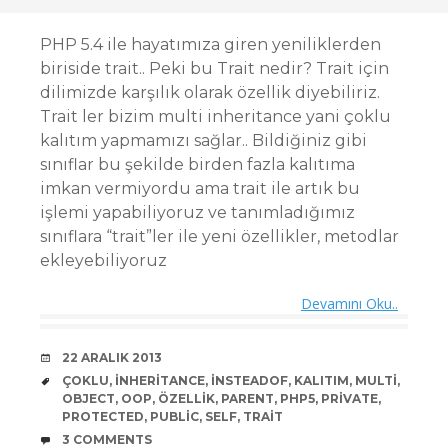
PHP 5.4 ile hayatımıza giren yeniliklerden
biriside trait.. Peki bu Trait nedir? Trait için
dilimizde karşılık olarak özellik diyebiliriz.
Trait ler bizim multi inheritance yani çoklu
kalıtım yapmamızı sağlar.. Bildiğiniz gibi
sınıflar bu şekilde birden fazla kalıtıma
imkan vermiyordu ama trait ile artık bu
işlemi yapabiliyoruz ve tanımladığımız
sınıflara “trait”ler ile yeni özellikler, metodlar
ekleyebiliyoruz
Devamını Oku..
DATE
22 ARALIK 2013
TAGS
ÇOKLU
,
INHERITANCE
,
INSTEADOF
,
KALITIM
,
MULTI
,
OBJECT
,
OOP
,
ÖZELLIK
,
PARENT
,
PHP5
,
PRIVATE
,
PROTECTED
,
PUBLIC
,
SELF
,
TRAIT
COMMENTS
3 COMMENTS