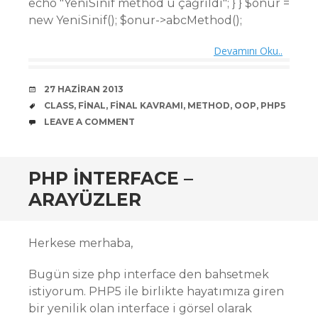
echo "YeniSinif method u çağrıldı"; } } $onur =
new YeniSinif(); $onur->abcMethod();
Devamını Oku..
DATE
27 HAZIRAN 2013
TAGS
CLASS
,
FINAL
,
FINAL KAVRAMI
,
METHOD
,
OOP
,
PHP5
COMMENTS
LEAVE A COMMENT
PHP INTERFACE –
ARAYÜZLER
Herkese merhaba,
Bugün size php interface den bahsetmek
istiyorum. PHP5 ile birlikte hayatımıza giren
bir yenilik olan interface i görsel olarak