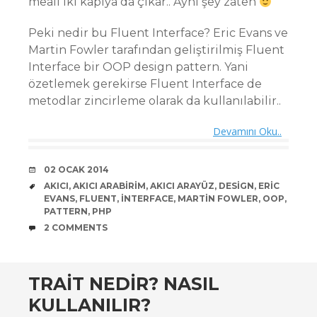
meali iki kapıya da çıkar.. Aynı şey zaten
Peki nedir bu Fluent Interface? Eric Evans ve
Martin Fowler tarafından geliştirilmiş Fluent
Interface bir OOP design pattern. Yani
özetlemek gerekirse Fluent Interface de
metodlar zincirleme olarak da kullanılabilir..
Devamını Oku..
DATE
02 OCAK 2014
TAGS
AKICI
,
AKICI ARABIRIM
,
AKICI ARAYÜZ
,
DESIGN
,
ERIC
EVANS
,
FLUENT
,
INTERFACE
,
MARTIN FOWLER
,
OOP
,
PATTERN
,
PHP
COMMENTS
2 COMMENTS
TRAIT NEDIR? NASIL
KULLANILIR?