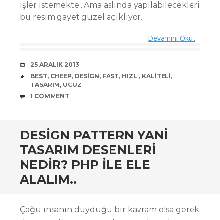
işler istemekte.. Ama aslında yapılabilecekleri
bu resim gayet güzel açıklıyor..
Devamını Oku..
DATE
25 ARALIK 2013
TAGS
BEST
,
CHEEP
,
DESIGN
,
FAST
,
HIZLI
,
KALITELI
,
TASARIM
,
UCUZ
COMMENTS
1 COMMENT
DESIGN PATTERN YANI
TASARIM DESENLERI
NEDIR? PHP ILE ELE
ALALIM..
Çoğu insanın duyduğu bir kavram olsa gerek