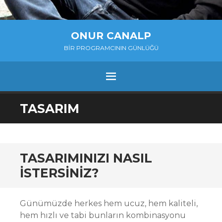
ONUR CANALP
BIR PROGRAMCININ GÜNLÜĞÜ
MENU
SKIP
TASARIM
TO
CONTENT
TASARIMINIZI NASIL
İSTERSINIZ?
Günümüzde herkes hem ucuz, hem kaliteli,
hem hızlı ve tabi bunların kombinasyonu