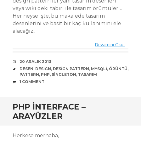
design pattern ler yani tasarım desenleri
veya wiki deki tabiri ile tasarım örüntüleri..
Her neyse işte, bu makalede tasarım
desenlerini ve basit bir kaç kullanımını ele
alacağız..
Devamını Oku..
DATE
20 ARALIK 2013
TAGS
DESEN
,
DESIGN
,
DESIGN PATTERN
,
MYSQLI
,
ÖRÜNTÜ
,
PATTERN
,
PHP
,
SINGLETON
,
TASARIM
COMMENTS
1 COMMENT
PHP INTERFACE –
ARAYÜZLER
Herkese merhaba,