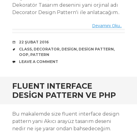
Dekoratör Tasarım desenini yani orjinal adı
Decorator Design Pattern'i ile anlatacağım..
Devamını Oku..
DATE
22 ŞUBAT 2016
TAGS
CLASS
,
DECORATOR
,
DESIGN
,
DESIGN PATTERN
,
OOP
,
PATTERN
COMMENTS
LEAVE A COMMENT
FLUENT INTERFACE
DESIGN PATTERN VE PHP
Bu makalemde size fluent interface design
pattern yani Akıcı arayüz tasarım deseni
nedir ne işe yarar ondan bahsedeceğim.