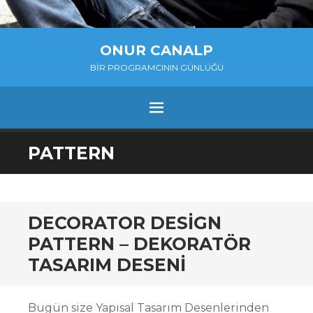
ONUR CANALP
BIR PROGRAMCININ GÜNLÜĞÜ
MENU
SKIP
PATTERN
TO
CONTENT
DECORATOR DESIGN
PATTERN – DEKORATÖR
TASARIM DESENI
Bugün size Yapısal Tasarım Desenlerinden