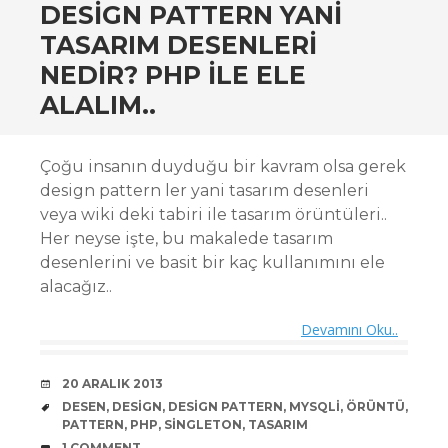
DESIGN PATTERN YANI
TASARIM DESENLERI
NEDIR? PHP ILE ELE
ALALIM..
Çoğu insanın duyduğu bir kavram olsa gerek
design pattern ler yani tasarım desenleri
veya wiki deki tabiri ile tasarım örüntüleri..
Her neyse işte, bu makalede tasarım
desenlerini ve basit bir kaç kullanımını ele
alacağız..
Devamını Oku..
DATE
20 ARALIK 2013
TAGS
DESEN
,
DESIGN
,
DESIGN PATTERN
,
MYSQLI
,
ÖRÜNTÜ
,
PATTERN
,
PHP
,
SINGLETON
,
TASARIM
COMMENTS
1 COMMENT