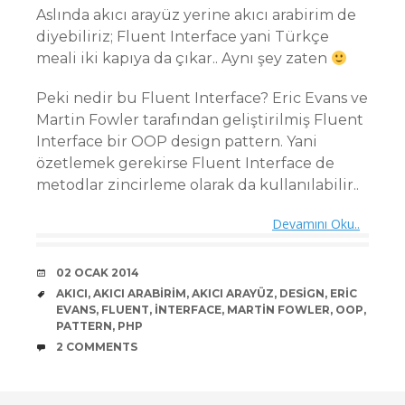
Aslında akıcı arayüz yerine akıcı arabirim de
diyebiliriz; Fluent Interface yani Türkçe
meali iki kapıya da çıkar.. Aynı şey zaten
Peki nedir bu Fluent Interface? Eric Evans ve
Martin Fowler tarafından geliştirilmiş Fluent
Interface bir OOP design pattern. Yani
özetlemek gerekirse Fluent Interface de
metodlar zincirleme olarak da kullanılabilir..
Devamını Oku..
DATE
02 OCAK 2014
TAGS
AKICI
,
AKICI ARABIRIM
,
AKICI ARAYÜZ
,
DESIGN
,
ERIC
EVANS
,
FLUENT
,
INTERFACE
,
MARTIN FOWLER
,
OOP
,
PATTERN
,
PHP
COMMENTS
2 COMMENTS