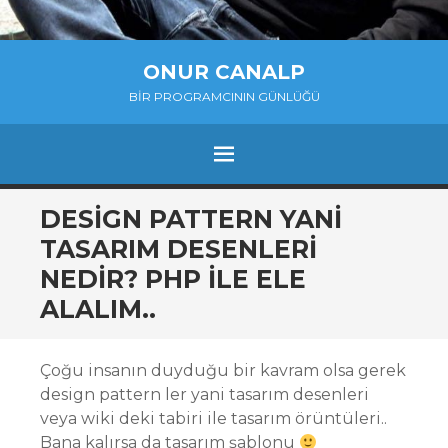
ONUR CANALP
BIR PROGRAMCININ GÜNLÜĞÜ
MENU
SKIP
DESIGN PATTERN YANI
TO
TASARIM DESENLERI
CONTENT
NEDIR? PHP ILE ELE
ALALIM..
Çoğu insanın duyduğu bir kavram olsa gerek
design pattern ler yani tasarım desenleri
veya wiki deki tabiri ile tasarım örüntüleri..
Bana kalırsa da tasarım şablonu