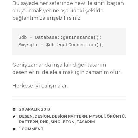
Bu sayede her seferinde new ile sınıfı baştan
oluşturmak yerine aşağıdaki şekilde
bağlantımıza erişebilirsiniz
$db = Database::getInstance();

$mysqli = $db->getConnection();
Geniş zamanda inşallah diğer tasarım
desenlerini de ele almak için zamanım olur..
Herkese iyi çalışmalar..
DATE
20 ARALIK 2013
TAGS
DESEN
,
DESIGN
,
DESIGN PATTERN
,
MYSQLI
,
ÖRÜNTÜ
,
PATTERN
,
PHP
,
SINGLETON
,
TASARIM
COMMENTS
1 COMMENT