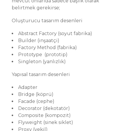
mevcut onlarıda sadece başlık olarak
belirtmek gerekirse;
Oluşturucu tasarım desenleri
Abstract Factory (soyut fabrika)
Builder (inşaatçi)
Factory Method (fabrika)
Prototype (prototip)
Singleton (yanlızlık)
Yapısal tasarım desenleri
Adapter
Bridge (köprü)
Facade (cephe)
Decorator (dekotatör)
Composite (kompozit)
Flyweight (sinek siklet)
Proxy (vekil)