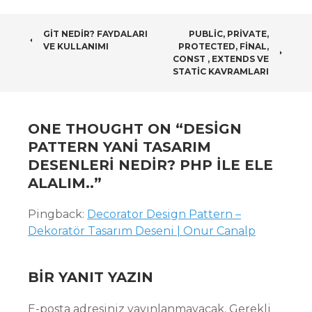
POST
GIT NEDIR? FAYDALARI
PUBLIC, PRIVATE,
VE KULLANIMI
PROTECTED, FINAL,
NAVIGATION
CONST , EXTENDS VE
STATIC KAVRAMLARI
ONE THOUGHT ON “
DESIGN
PATTERN YANI TASARIM
DESENLERI NEDIR? PHP ILE ELE
ALALIM..
”
Pingback:
Decorator Design Pattern –
Dekoratör Tasarım Deseni | Onur Canalp
BIR YANIT YAZIN
E-posta adresiniz yayınlanmayacak.
Gerekli