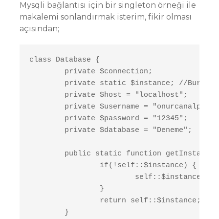
Mysqli bağlantısı için bir singleton örneği ile
makalemi sonlandırmak isterim, fikir olması
açısından;
class Database {

	private $connection;

	private static $instance; //Buraya Dikkat

	private $host = "localhost";

	private $username = "onurcanalp";

	private $password = "12345";

	private $database = "Deneme";

	public static function getInstance() {

		if(!self::$instance) { // instance tanımlı mı bakalım, değilse oluşturalım

			self::$instance = new self();

		}

		return self::$instance;

	}
