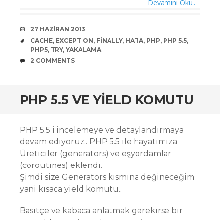
Devamını Oku..
DATE
27 HAZIRAN 2013
TAGS
CACHE
,
EXCEPTION
,
FINALLY
,
HATA
,
PHP
,
PHP 5.5
,
PHP5
,
TRY
,
YAKALAMA
COMMENTS
2 COMMENTS
PHP 5.5 VE YIELD KOMUTU
PHP 5.5 i incelemeye ve detaylandırmaya
devam ediyoruz.. PHP 5.5 ile hayatımıza
Üreticiler (generators) ve eşyordamlar
(coroutines) eklendi.
Şimdi size Generators kısmına değineceğim
yani kısaca yield komutu..
Basitçe ve kabaca anlatmak gerekirse bir