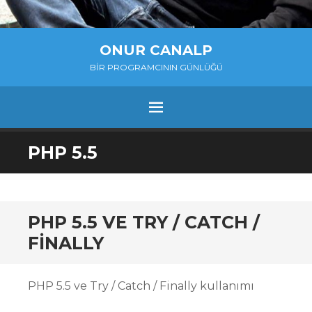
ONUR CANALP
BIR PROGRAMCININ GÜNLÜĞÜ
MENU
SKIP
PHP 5.5
TO
CONTENT
PHP 5.5 VE TRY / CATCH /
FINALLY
PHP 5.5 ve Try / Catch / Finally kullanımı