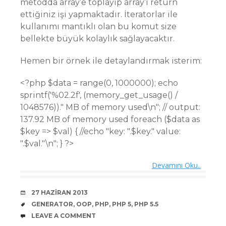
metodda array’e toplayıp array’i return
ettiğiniz işi yapmaktadır. İteratorlar ile
kullanımı mantıklı olan bu komut size
bellekte büyük kolaylık sağlayacaktır.
Hemen bir örnek ile detaylandırmak isterim:
<?php $data = range(0, 1000000); echo
sprintf('%02.2f', (memory_get_usage() /
1048576))." MB of memory used\n"; // output:
137.92 MB of memory used foreach ($data as
$key => $val) { //echo "key: ".$key." value:
".$val."\n"; } ?>
Devamını Oku..
DATE
27 HAZIRAN 2013
TAGS
GENERATOR
,
OOP
,
PHP
,
PHP 5
,
PHP 5.5
COMMENTS
LEAVE A COMMENT