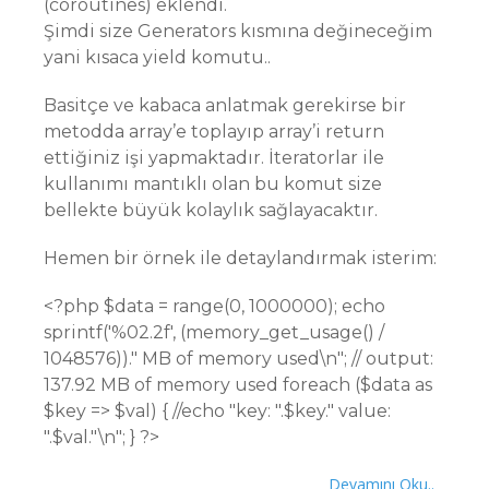
(coroutines) eklendi.
Şimdi size Generators kısmına değineceğim
yani kısaca yield komutu..
Basitçe ve kabaca anlatmak gerekirse bir
metodda array’e toplayıp array’i return
ettiğiniz işi yapmaktadır. İteratorlar ile
kullanımı mantıklı olan bu komut size
bellekte büyük kolaylık sağlayacaktır.
Hemen bir örnek ile detaylandırmak isterim:
<?php $data = range(0, 1000000); echo
sprintf('%02.2f', (memory_get_usage() /
1048576))." MB of memory used\n"; // output:
137.92 MB of memory used foreach ($data as
$key => $val) { //echo "key: ".$key." value:
".$val."\n"; } ?>
Devamını Oku..