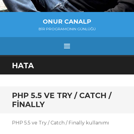
ONUR CANALP
BIR PROGRAMCININ GÜNLÜĞÜ
MENU
SKIP
HATA
TO
CONTENT
PHP 5.5 VE TRY / CATCH /
FINALLY
PHP 5.5 ve Try / Catch / Finally kullanımı