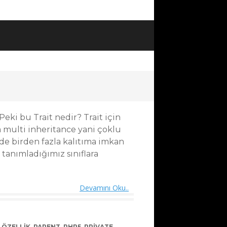
 Peki bu Trait nedir? Trait için
zim multi inheritance yani çoklu
ilde birden fazla kalıtıma imkan
 tanımladığımız sınıflara
Devamını Oku..
,
ÖZELLIK
,
PARENT
,
PHP5
,
PRIVATE
,