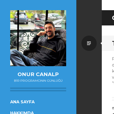
Standa
P
d
k
ONUR CANALP
v
BIR PROGRAMCININ GÜNLÜĞÜ
“
SKIP
ANA SAYFA
TO
HAKKIMDA
CONTENT