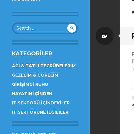
Search
for:
Standa
KATEGORILER
ACI & TATLI TECRÜBELERIM
a
GEZELIM & GÖRELIM
GIRIŞIMCI RUHU
HAYATIN İÇINDEN
IT SEKTÖRÜ İÇINDEKILER
IT SEKTÖRÜNE İLGILILER