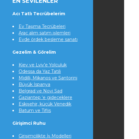
EN SEVILENLER
Acı Tatlı Tecrübelerim
Ev Taşıma Tecrübeleri
Araç alım satım işlemleri
Evde ördek besleme sanatı
Gezelim & Görelim
Kiev ve Lviv’e Yolculuk
Odessa da Yaz Tatili
Midilli, Mikanos ve Santorini
Büyük İspanya
Belgrad ve Novi Sad
Gaziantep ‘e gideceklere
Eskişehir, küçük Venedik
Batum ve Tiflis
Girişimci Ruhu
Girişimcilikte İş Modelleri