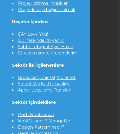
Projeyi bitirme incelikleri
Proje de dışa bağımlı olmak
Hayatın İçinden
ÇAY Love You!
Diş hakkında 20 yanlış!
Sahte Fotoğraf Ayırt Etme
Et yapım süreç tecrübelerim
Sektör ile ilgilenenlere
Broadcast,Unicast,Multicast
Sosyal Medya Uzmanlığı
Apple Uygulama Transferi
Sektör İçindekilere
Push Notification
NoSQL nedir? MongoDB
Design Pattern nedir?
Regular Expression