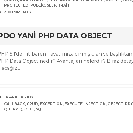
PROTECTED
,
PUBLIC
,
SELF
,
TRAIT
COMMENTS
3 COMMENTS
rd
PDO YANI PHP DATA OBJECT
PHP 5.1'den itibaren hayatımıza girmiş olan ve başlıktan
PHP Data Object nedir? Avantajları nelerdir? Biraz detay
lacağız...
DATE
14 ARALIK 2013
TAGS
CALLBACK
,
CRUD
,
EXCEPTION
,
EXECUTE
,
INJECTION
,
OBJECT
,
PD
QUERY
,
QUOTE
,
SQL