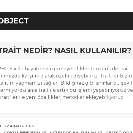
OBJECT
rd
TRAIT NEDIR? NASIL KULLANILIR?
HP 5.4 ile hayatımıza giren yeniliklerden biriside trait..
ilimizde karşılık olarak özellik diyebiliriz. Trait ler bi
alıtım yapmamızı sağlar.. Bildiğiniz gibi sınıflar bu şek
ermiyordu ama trait ile artık bu işlemi yapabiliyoruz ve
trait”ler ile yeni özellikler, metodlar ekleyebiliyoruz
DATE
22 ARALIK 2013
TAGS
ÇOKLU
,
INHERITANCE
,
INSTEADOF
,
KALITIM
,
MULTI
,
OBJECT
,
OOP