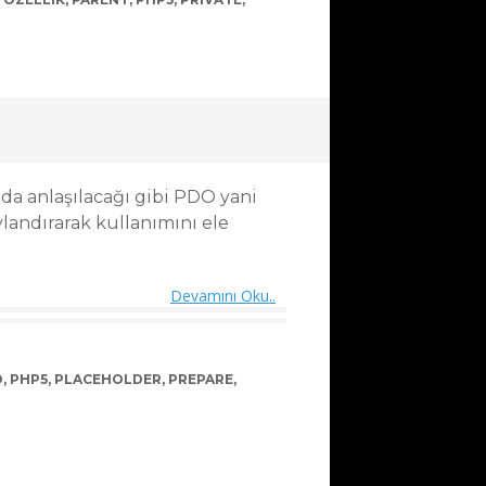
 da anlaşılacağı gibi PDO yani
landırarak kullanımını ele
Devamını Oku..
O
,
PHP5
,
PLACEHOLDER
,
PREPARE
,