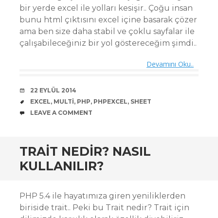
bir yerde excel ile yolları kesişir.. Çoğu insan
bunu html çıktısını excel içine basarak çözer
ama ben size daha stabil ve çoklu sayfalar ile
çalışabileceğiniz bir yol göstereceğim şimdi..
Devamını Oku..
DATE
22 EYLÜL 2014
TAGS
EXCEL
,
MULTI
,
PHP
,
PHPEXCEL
,
SHEET
COMMENTS
LEAVE A COMMENT
TRAIT NEDIR? NASIL
KULLANILIR?
PHP 5.4 ile hayatımıza giren yeniliklerden
biriside trait.. Peki bu Trait nedir? Trait için