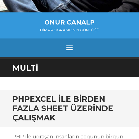
ONUR CANALP
BIR PROGRAMCININ GÜNLÜĞÜ
MENU
SKIP
MULTI
TO
CONTENT
PHPEXCEL ILE BIRDEN
FAZLA SHEET ÜZERINDE
ÇALIŞMAK
PHP ile uğraşan insanların çoğunun birgün