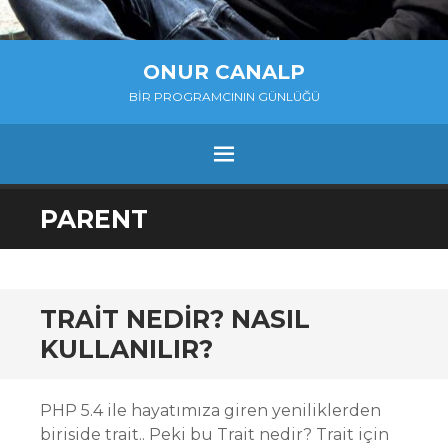
ONUR CANALP
BIR PROGRAMCININ GÜNLÜĞÜ
MENU
SKIP
PARENT
TO
CONTENT
TRAIT NEDIR? NASIL
KULLANILIR?
PHP 5.4 ile hayatımıza giren yeniliklerden
biriside trait.. Peki bu Trait nedir? Trait için