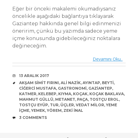
Eğer bir önceki makalemi okumadıysanız
öncelikle aşağıdaki bağlantıya tıklayarak
Gaziantep hakkında genel bilgi edinmenizi
öneririm, çünkü bu yazımda sadece yeme
içme konusunda gidebileceğiniz noktalara
değineceğim.
Devamını Oku..
DATE
13 ARALIK 2017
TAGS
AKŞAM SIMIT FIRINI
,
ALI NAZIK
,
AYINTAP
,
BEYTI
,
CIĞERCI MUSTAFA
,
GASTRONOMI
,
GAZIANTEP
,
KATMER
,
KELEBEP
,
KIYMA
,
KOÇAK
,
KOÇAK BAKLAVA
,
MAHMUT GÜLLÜ
,
METANET
,
PAÇA
,
TOSTÇU EROL
,
TOSTÇU EYÜP
,
TUR
,
ÜÇLER
,
VEDAT MILOR
,
YEME
IÇME
,
YEMEK
,
YÖREM
,
ZEKI INAL
COMMENTS
3 COMMENTS