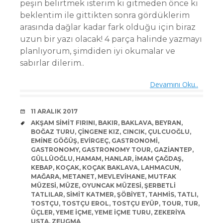
peşin belirtmek isterim ki gitmeden önce ki
beklentim ile gittikten sonra gördüklerim
arasında dağlar kadar fark olduğu için biraz
uzun bir yazı olacak! 4 parça halinde yazmayı
planlıyorum, şimdiden iyi okumalar ve
sabırlar dilerim..
Devamını Oku..
DATE
11 ARALIK 2017
TAGS
AKŞAM SIMIT FIRINI
,
BAKIR
,
BAKLAVA
,
BEYRAN
,
BOĞAZ TURU
,
ÇINGENE KIZ
,
CINCIK
,
ÇULCUOĞLU
,
EMINE GÖĞÜŞ
,
EVIRGEÇ
,
GASTRONOMI
,
GASTRONOMY
,
GASTRONOMY TOUR
,
GAZIANTEP
,
GÜLLÜOĞLU
,
HAMAM
,
HANLAR
,
IMAM ÇAĞDAŞ
,
KEBAP
,
KOÇAK
,
KOÇAK BAKLAVA
,
LAHMACUN
,
MAĞARA
,
METANET
,
MEVLEVIHANE
,
MUTFAK
MÜZESI
,
MÜZE
,
OYUNCAK MÜZESI
,
ŞERBETLI
TATLILAR
,
SIMIT KATMER
,
ŞÖBIYET
,
TAHMIS
,
TATLI
,
TOSTÇU
,
TOSTÇU EROL
,
TOSTÇU EYÜP
,
TOUR
,
TUR
,
ÜÇLER
,
YEME IÇME
,
YEME IÇME TURU
,
ZEKERIYA
USTA
,
ZEUGMA