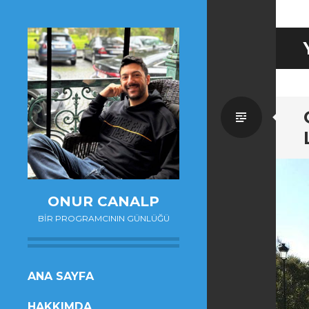
Standa
ONUR CANALP
BIR PROGRAMCININ GÜNLÜĞÜ
SKIP
ANA SAYFA
TO
HAKKIMDA
CONTENT