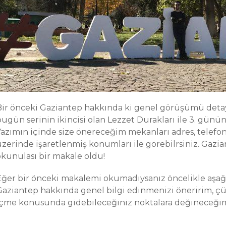
Bir önceki Gaziantep hakkında ki genel görüşümü detayl
bugün serinin ikincisi olan Lezzet Durakları ile 3. gün
azımın içinde size önereceğim mekanları adres, telefon, 
üzerinde işaretlenmiş konumları ile görebilrsiniz. Gaz
okunulası bir makale oldu!
Eğer bir önceki makalemi okumadıysanız öncelikle aşağı
Gaziantep hakkında genel bilgi edinmenizi öneririm, 
içme konusunda gidebileceğiniz noktalara değineceği