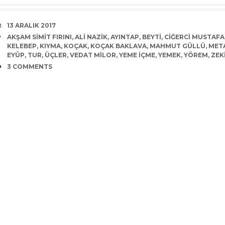
DATE
13 ARALIK 2017
TAGS
AKŞAM SIMIT FIRINI
,
ALI NAZIK
,
AYINTAP
,
BEYTI
,
CIĞERCI MUSTAFA
KELEBEP
,
KIYMA
,
KOÇAK
,
KOÇAK BAKLAVA
,
MAHMUT GÜLLÜ
,
MET
EYÜP
,
TUR
,
ÜÇLER
,
VEDAT MILOR
,
YEME IÇME
,
YEMEK
,
YÖREM
,
ZEK
COMMENTS
3 COMMENTS