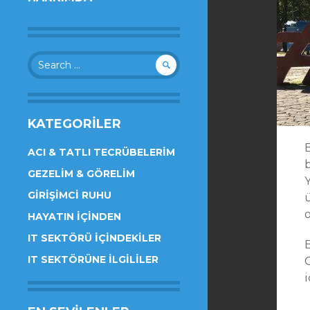
Search
for:
KATEGORILER
ACI & TATLI TECRÜBELERIM
GEZELIM & GÖRELIM
Y
GIRIŞIMCI RUHU
HAYATIN İÇINDEN
IT SEKTÖRÜ İÇINDEKILER
IT SEKTÖRÜNE İLGILILER