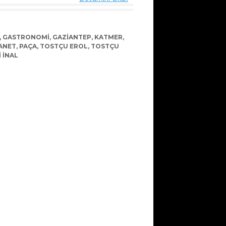
,
GASTRONOMI
,
GAZIANTEP
,
KATMER
,
ANET
,
PAÇA
,
TOSTÇU EROL
,
TOSTÇU
I INAL