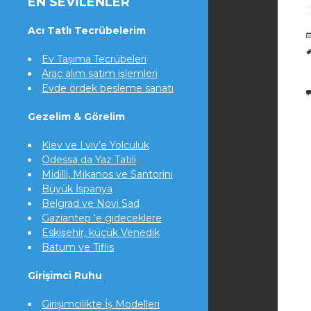
EN SEVILENLER
Acı Tatlı Tecrübelerim
Ev Taşıma Tecrübeleri
Araç alım satım işlemleri
Evde ördek besleme sanatı
Gezelim & Görelim
Kiev ve Lviv’e Yolculuk
Odessa da Yaz Tatili
Midilli, Mikanos ve Santorini
Büyük İspanya
Belgrad ve Novi Sad
Gaziantep ‘e gideceklere
Eskişehir, küçük Venedik
Batum ve Tiflis
Girişimci Ruhu
Girişimcilikte İş Modelleri