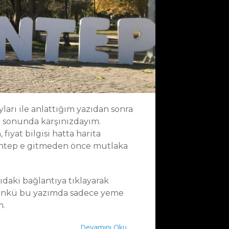
arı ile anlattığım yazıdan sonra
ün sonunda karşınızdayım.
fiyat bilgisi hatta harita
iantep e gitmeden önce mutlaka
daki bağlantıya tıklayarak
çünkü bu yazımda sadece yeme
m.
Devamını Oku..