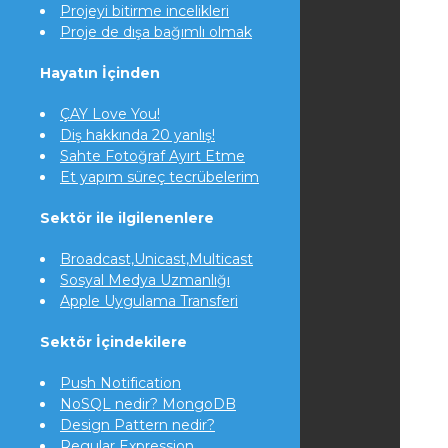
Projeyi bitirme incelikleri
Proje de dışa bağımlı olmak
Hayatın İçinden
ÇAY Love You!
Diş hakkında 20 yanlış!
Sahte Fotoğraf Ayırt Etme
Et yapım süreç tecrübelerim
Sektör ile ilgilenenlere
Broadcast,Unicast,Multicast
Sosyal Medya Uzmanlığı
Apple Uygulama Transferi
Sektör İçindekilere
Push Notification
NoSQL nedir? MongoDB
Design Pattern nedir?
Regular Expression