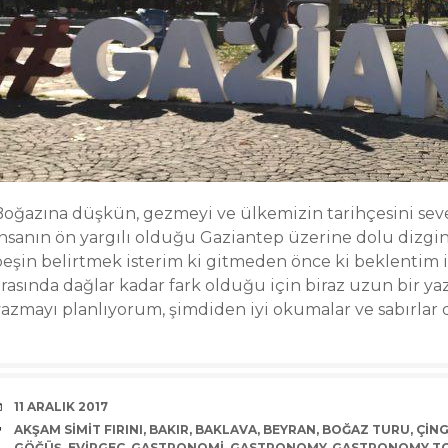
Boğazına düşkün, gezmeyi ve ülkemizin tarihçesini seve
insanın ön yargılı olduğu Gaziantep üzerine dolu dizgin 
peşin belirtmek isterim ki gitmeden önce ki beklentim i
rasında dağlar kadar fark olduğu için biraz uzun bir yaz
yazmayı planlıyorum, şimdiden iyi okumalar ve sabırlar d
DATE
11 ARALIK 2017
TAGS
AKŞAM SIMIT FIRINI
,
BAKIR
,
BAKLAVA
,
BEYRAN
,
BOĞAZ TURU
,
ÇING
GÖĞÜŞ
,
EVIRGEÇ
,
GASTRONOMI
,
GASTRONOMY
,
GASTRONOMY T