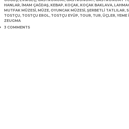
HANLAR
,
IMAM ÇAĞDAŞ
,
KEBAP
,
KOÇAK
,
KOÇAK BAKLAVA
,
LAHMA
MUTFAK MÜZESI
,
MÜZE
,
OYUNCAK MÜZESI
,
ŞERBETLI TATLILAR
,
S
TOSTÇU
,
TOSTÇU EROL
,
TOSTÇU EYÜP
,
TOUR
,
TUR
,
ÜÇLER
,
YEME 
ZEUGMA
COMMENTS
3 COMMENTS