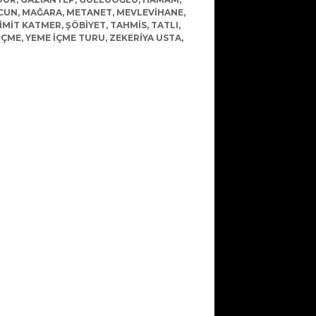
CUN
,
MAĞARA
,
METANET
,
MEVLEVIHANE
,
IMIT KATMER
,
ŞÖBIYET
,
TAHMIS
,
TATLI
,
IÇME
,
YEME IÇME TURU
,
ZEKERIYA USTA
,