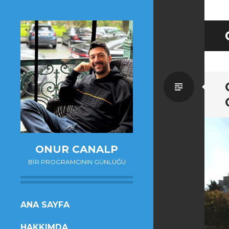
Standa
ONUR CANALP
BIR PROGRAMCININ GÜNLÜĞÜ
SKIP
ANA SAYFA
TO
HAKKIMDA
CONTENT