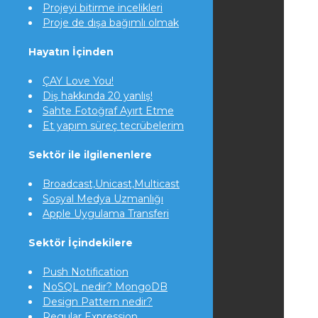
Projeyi bitirme incelikleri
Proje de dışa bağımlı olmak
Hayatın İçinden
ÇAY Love You!
Diş hakkında 20 yanlış!
Sahte Fotoğraf Ayırt Etme
Et yapım süreç tecrübelerim
Sektör ile ilgilenenlere
Broadcast,Unicast,Multicast
Sosyal Medya Uzmanlığı
Apple Uygulama Transferi
Sektör İçindekilere
Push Notification
NoSQL nedir? MongoDB
Design Pattern nedir?
Regular Expression