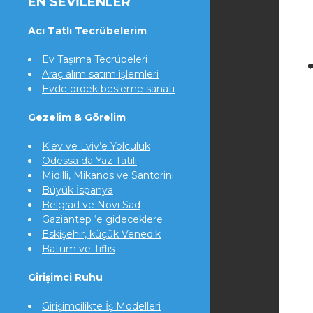
EN SEVILENLER
Acı Tatlı Tecrübelerim
Ev Taşıma Tecrübeleri
Araç alım satım işlemleri
Evde ördek besleme sanatı
Gezelim & Görelim
Kiev ve Lviv’e Yolculuk
Odessa da Yaz Tatili
Midilli, Mikanos ve Santorini
Büyük İspanya
Belgrad ve Novi Sad
Gaziantep ‘e gideceklere
Eskişehir, küçük Venedik
Batum ve Tiflis
Girişimci Ruhu
Girişimcilikte İş Modelleri