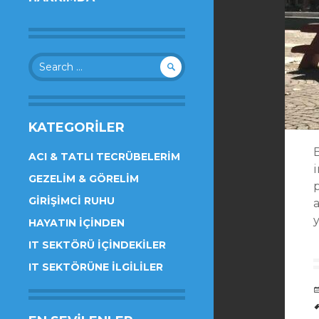
Search
for:
KATEGORILER
ACI & TATLI TECRÜBELERIM
GEZELIM & GÖRELIM
GIRIŞIMCI RUHU
a
HAYATIN İÇINDEN
IT SEKTÖRÜ İÇINDEKILER
IT SEKTÖRÜNE İLGILILER