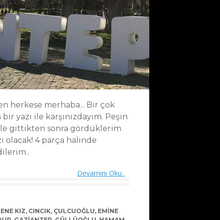
n herkese merhaba... Bir çok
bir yazı ile karşınızdayım. Peşin
le gittikten sonra gördüklerim
ı olacak! 4 parça halinde
ilerim..
Devamını Oku..
ENE KIZ
,
CINCIK
,
ÇULCUOĞLU
,
EMINE
OUR
,
GAZIANTEP
,
GÜLLÜOĞLU
,
HAMAM
,