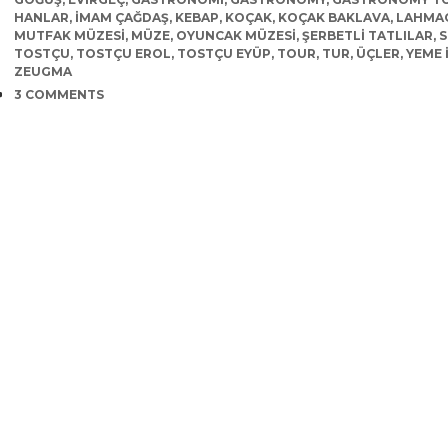
HANLAR
,
IMAM ÇAĞDAŞ
,
KEBAP
,
KOÇAK
,
KOÇAK BAKLAVA
,
LAHMA
MUTFAK MÜZESI
,
MÜZE
,
OYUNCAK MÜZESI
,
ŞERBETLI TATLILAR
,
S
TOSTÇU
,
TOSTÇU EROL
,
TOSTÇU EYÜP
,
TOUR
,
TUR
,
ÜÇLER
,
YEME 
ZEUGMA
COMMENTS
3 COMMENTS