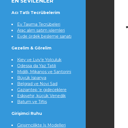
EN SEVILENLER
Acı Tatlı Tecrübelerim
Ev Taşıma Tecrübeleri
Araç alım satım işlemleri
Evde ördek besleme sanatı
Gezelim & Görelim
Kiev ve Lviv’e Yolculuk
Odessa da Yaz Tatili
Midilli, Mikanos ve Santorini
Büyük İspanya
Belgrad ve Novi Sad
Gaziantep ‘e gideceklere
Eskişehir, küçük Venedik
Batum ve Tiflis
Girişimci Ruhu
Girişimcilikte İş Modelleri