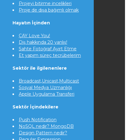
Projeyi bitirme incelikleri
Proje de dışa bağımlı olmak
Hayatın İçinden
ÇAY Love You!
Diş hakkında 20 yanlış!
Sahte Fotoğraf Ayırt Etme
Et yapım süreç tecrübelerim
Sektör ile ilgilenenlere
Broadcast,Unicast,Multicast
Sosyal Medya Uzmanlığı
Apple Uygulama Transferi
Sektör İçindekilere
Push Notification
NoSQL nedir? MongoDB
Design Pattern nedir?
Regular Expression