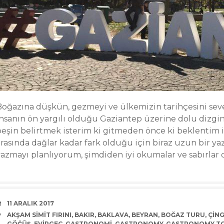
Boğazına düşkün, gezmeyi ve ülkemizin tarihçesini seve
insanın ön yargılı olduğu Gaziantep üzerine dolu dizgin 
peşin belirtmek isterim ki gitmeden önce ki beklentim i
rasında dağlar kadar fark olduğu için biraz uzun bir yaz
yazmayı planlıyorum, şimdiden iyi okumalar ve sabırlar d
DATE
11 ARALIK 2017
TAGS
AKŞAM SIMIT FIRINI
,
BAKIR
,
BAKLAVA
,
BEYRAN
,
BOĞAZ TURU
,
ÇING
GÖĞÜŞ
,
EVIRGEÇ
,
GASTRONOMI
,
GASTRONOMY
,
GASTRONOMY T