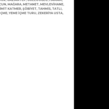
CUN
,
MAĞARA
,
METANET
,
MEVLEVIHANE
,
IMIT KATMER
,
ŞÖBIYET
,
TAHMIS
,
TATLI
,
IÇME
,
YEME IÇME TURU
,
ZEKERIYA USTA
,