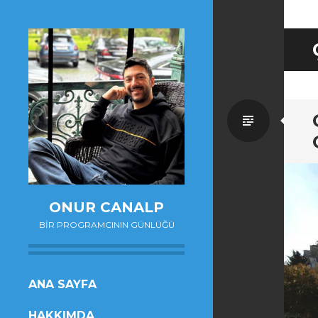
Standa
ONUR CANALP
BIR PROGRAMCININ GÜNLÜĞÜ
SKIP
ANA SAYFA
TO
HAKKIMDA
CONTENT