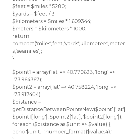
$feet = $miles * 5280;
$yards = $feet / 3;
$kilometers = $miles * 1.609344;
$meters = $kilometers * 1000;
return
compact('miles','feet','yards','kilometers','meter
s','seamiles');
}
$point1 = array('lat' => 40.770623, 'long' =>
-73.964367);
$point2 = array('lat' => 40.758224, 'long' =>
-73.917404);
$distance =
getDistanceBetweenPointsNew($point1['lat'],
$point1['long'], $point2['lat'], $point2['long']);
foreach ($distance as $unit => $value) {
echo $unit.': '.number_format($value,4).'