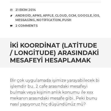
DATE
21 EKIM 2014
TAGS
ANDROID
,
APNS
,
APPLE
,
CLOUD
,
GCM
,
GOOGLE
,
IOS
,
MESSAGING
,
NOTIFICATION
,
PUSH
COMMENTS
2 COMMENTS
İKI KOORDINAT (LATITUDE
/ LONGITUDE) ARASINDAKI
MESAFEYI HESAPLAMAK
Bir çok uygulamada işimize yarayabilecek bi
işlemdir bu.. 2 cafe arasındaki mesafeyi
bulmak veya kişinin anlık konumu ile xxx
mekanın arasındaki mesafe gibi.. Peki bunu
nasıl yapıyoruz hiç düşündünüz mü?