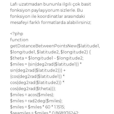
Lafı uzatmadan bununla ilgili çok basit
fonksiyon paylaşıyorum sizlerle. Bu
fonksiyon ile koordinatlar arasındaki
mesafeyi farklı formatlarda alabilirsiniz;
<?php
function
getDistanceBetweenPointsNew($latitude1,
$longitude1, $latitude2, $longitude2) {
$theta = $longitude1 - $longitude2;
$miles = (sin(deg2rad($latitude1)) *
sin(deg2rad($latitude2))) +
(cos(deg2rad($latitude1)) *
cos(deg2rad($latitude2)) *
cos(deg2rad($theta)));
$miles = acos($miles);
$miles = rad2deg($miles);
$miles = $miles * 60 * 1.1515;
$seamiles = $miles * 0.868976242;