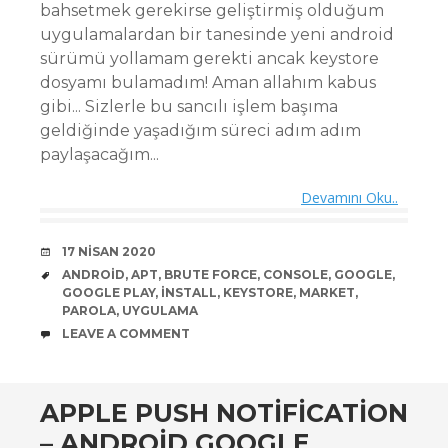
bahsetmek gerekirse geliştirmiş olduğum
uygulamalardan bir tanesinde yeni android
sürümü yollamam gerekti ancak keystore
dosyamı bulamadım! Aman allahım kabus
gibi... Sizlerle bu sancılı işlem başıma
geldiğinde yaşadığım süreci adım adım
paylaşacağım...
Devamını Oku..
DATE
17 NISAN 2020
TAGS
ANDROID
,
APT
,
BRUTE FORCE
,
CONSOLE
,
GOOGLE
,
GOOGLE PLAY
,
INSTALL
,
KEYSTORE
,
MARKET
,
PAROLA
,
UYGULAMA
COMMENTS
LEAVE A COMMENT
APPLE PUSH NOTIFICATION
– ANDROID GOOGLE