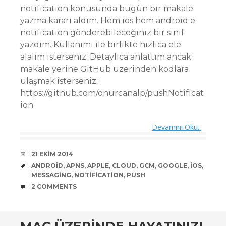
notification konusunda bugün bir makale
yazma kararı aldım. Hem ios hem android e
notification gönderebileceğiniz bir sınıf
yazdım. Kullanımı ile birlikte hızlıca ele
alalım isterseniz. Detaylıca anlattım ancak
makale yerine GitHub üzerinden kodlara
ulaşmak isterseniz:
https://github.com/onurcanalp/pushNotificat
ion
Devamını Oku..
DATE
21 EKIM 2014
TAGS
ANDROID
,
APNS
,
APPLE
,
CLOUD
,
GCM
,
GOOGLE
,
IOS
,
MESSAGING
,
NOTIFICATION
,
PUSH
COMMENTS
2 COMMENTS