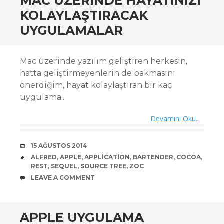
MAC ÜZERINDE HAYATINIZI
KOLAYLAŞTIRACAK
UYGULAMALAR
Mac üzerinde yazılım geliştiren herkesin,
hatta geliştirmeyenlerin de bakmasını
önerdiğim, hayat kolaylaştıran bir kaç
uygulama..
Devamını Oku..
DATE
15 AĞUSTOS 2014
TAGS
ALFRED
,
APPLE
,
APPLICATION
,
BARTENDER
,
COCOA
,
REST
,
SEQUEL
,
SOURCE TREE
,
ZOC
COMMENTS
LEAVE A COMMENT
APPLE UYGULAMA