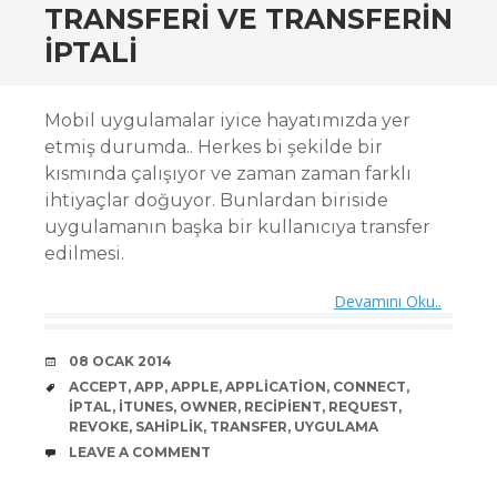
TRANSFERI VE TRANSFERIN
IPTALI
Mobil uygulamalar iyice hayatımızda yer
etmiş durumda.. Herkes bi şekilde bir
kısmında çalışıyor ve zaman zaman farklı
ihtiyaçlar doğuyor. Bunlardan biriside
uygulamanın başka bir kullanıcıya transfer
edilmesi.
Devamını Oku..
DATE
08 OCAK 2014
TAGS
ACCEPT
,
APP
,
APPLE
,
APPLICATION
,
CONNECT
,
IPTAL
,
ITUNES
,
OWNER
,
RECIPIENT
,
REQUEST
,
REVOKE
,
SAHIPLIK
,
TRANSFER
,
UYGULAMA
COMMENTS
LEAVE A COMMENT