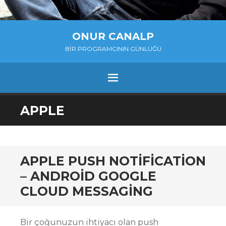
ONUR CANALP
BIR PROGRAMCININ GÜNLÜĞÜ
MENU
SKIP
APPLE
TO
CONTENT
APPLE PUSH NOTIFICATION
– ANDROID GOOGLE
CLOUD MESSAGING
Bir çoğunuzun ihtiyacı olan push