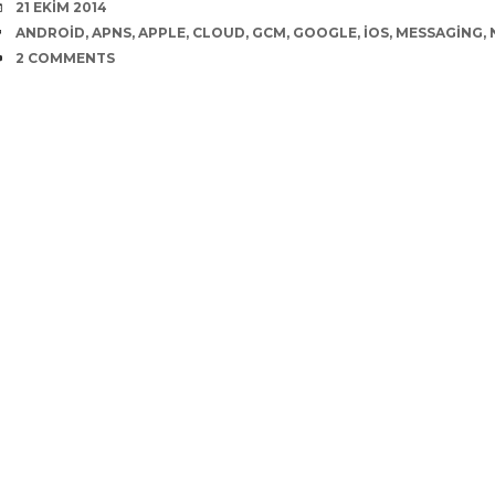
DATE
21 EKIM 2014
TAGS
ANDROID
,
APNS
,
APPLE
,
CLOUD
,
GCM
,
GOOGLE
,
IOS
,
MESSAGING
,
COMMENTS
2 COMMENTS