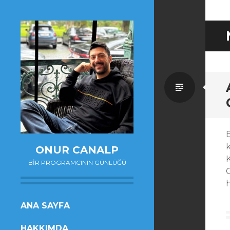
Standa
ONUR CANALP
K
BIR PROGRAMCININ GÜNLÜĞÜ
SKIP
ANA SAYFA
TO
HAKKIMDA
CONTENT