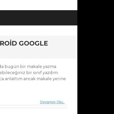
DROID GOOGLE
nda bugün bir makale yazma
bileceğiniz bir sınıf yazdım.
ylıca anlattım ancak makale yerine
Devamını Oku..