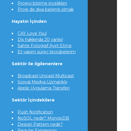
Projeyi bitirme incelikleri
Proje de dışa bağımlı olmak
Hayatın İçinden
ÇAY Love You!
Diş hakkında 20 yanlış!
Sahte Fotoğraf Ayırt Etme
Et yapım süreç tecrübelerim
Sektör ile ilgilenenlere
Broadcast,Unicast,Multicast
Sosyal Medya Uzmanlığı
Apple Uygulama Transferi
Sektör İçindekilere
Push Notification
NoSQL nedir? MongoDB
Design Pattern nedir?
Regular Expression