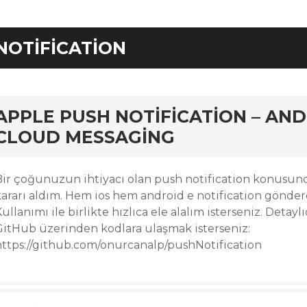
NOTIFICATION
rd
APPLE PUSH NOTIFICATION – AN
CLOUD MESSAGING
Bir çoğunuzun ihtiyacı olan push notification konusu
kararı aldım. Hem ios hem android e notification göndere
ullanımı ile birlikte hızlıca ele alalım isterseniz. Deta
GitHub üzerinden kodlara ulaşmak isterseniz:
https://github.com/onurcanalp/pushNotification