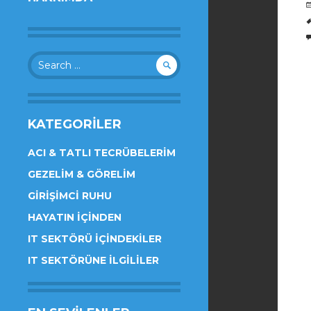
Search
for:
KATEGORILER
ACI & TATLI TECRÜBELERIM
GEZELIM & GÖRELIM
GIRIŞIMCI RUHU
HAYATIN İÇINDEN
IT SEKTÖRÜ İÇINDEKILER
IT SEKTÖRÜNE İLGILILER