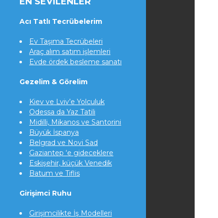
EN SEVILENLER
Acı Tatlı Tecrübelerim
Ev Taşıma Tecrübeleri
Araç alım satım işlemleri
Evde ördek besleme sanatı
Gezelim & Görelim
Kiev ve Lviv’e Yolculuk
Odessa da Yaz Tatili
Midilli, Mikanos ve Santorini
Büyük İspanya
Belgrad ve Novi Sad
Gaziantep ‘e gideceklere
Eskişehir, küçük Venedik
Batum ve Tiflis
Girişimci Ruhu
Girişimcilikte İş Modelleri