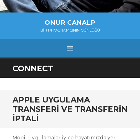
ONUR CANALP
BIR PROGRAMCININ GÜNLÜĞÜ
MENU
SKIP
CONNECT
TO
CONTENT
APPLE UYGULAMA
TRANSFERI VE TRANSFERIN
IPTALI
Mobil uygulamalar iyice hayatımızda yer