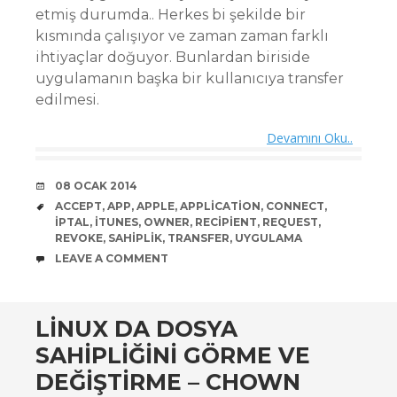
etmiş durumda.. Herkes bi şekilde bir
kısmında çalışıyor ve zaman zaman farklı
ihtiyaçlar doğuyor. Bunlardan biriside
uygulamanın başka bir kullanıcıya transfer
edilmesi.
Devamını Oku..
DATE
08 OCAK 2014
TAGS
ACCEPT
,
APP
,
APPLE
,
APPLICATION
,
CONNECT
,
IPTAL
,
ITUNES
,
OWNER
,
RECIPIENT
,
REQUEST
,
REVOKE
,
SAHIPLIK
,
TRANSFER
,
UYGULAMA
COMMENTS
LEAVE A COMMENT
LINUX DA DOSYA
SAHIPLIĞINI GÖRME VE
DEĞIŞTIRME – CHOWN