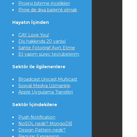
Projeyi bitirme incelikleri
Proje de dışa bağımlı olmak
Hayatın İçinden
ÇAY Love You!
Diş hakkında 20 yanlış!
Sahte Fotoğraf Ayırt Etme
Et yapım süreç tecrübelerim
Sektör ile ilgilenenlere
Broadcast,Unicast,Multicast
Sosyal Medya Uzmanlığı
Apple Uygulama Transferi
Sektör İçindekilere
Push Notification
NoSQL nedir? MongoDB
Design Pattern nedir?
Regular Expression