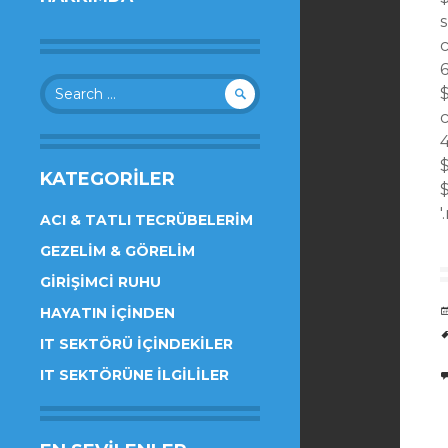
s
c
6
Search
for:
c
4
$
KATEGORILER
$
'
ACI & TATLI TECRÜBELERIM
GEZELIM & GÖRELIM
GIRIŞIMCI RUHU
HAYATIN İÇINDEN
IT SEKTÖRÜ İÇINDEKILER
IT SEKTÖRÜNE İLGILILER