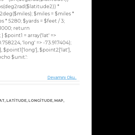
os(deg2rad($latitude2)) *
d2deg($miles); $miles = $miles *
s * 5280; $yards = $feet / 3;
 1000; return
 } $point1 = array('lat' =>
0.758224, 'long' => -73.917404);
oint1['long'], $point2['lat'],
cho $unit.':
Devamını Oku..
AT
,
LATITUDE
,
LONGITUDE
,
MAP
,