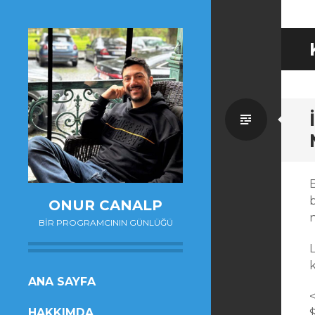
Standa
ONUR CANALP
BIR PROGRAMCININ GÜNLÜĞÜ
k
SKIP
ANA SAYFA
TO
HAKKIMDA
$
CONTENT