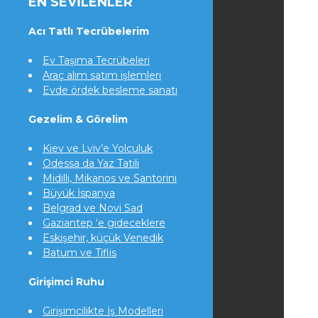
EN SEVILENLER
Acı Tatlı Tecrübelerim
Ev Taşıma Tecrübeleri
Araç alım satım işlemleri
Evde ördek besleme sanatı
Gezelim & Görelim
Kiev ve Lviv’e Yolculuk
Odessa da Yaz Tatili
Midilli, Mikanos ve Santorini
Büyük İspanya
Belgrad ve Novi Sad
Gaziantep ‘e gideceklere
Eskişehir, küçük Venedik
Batum ve Tiflis
Girişimci Ruhu
Girişimcilikte İş Modelleri