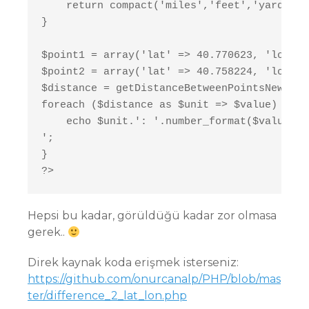
    return compact('miles','feet','yards','
}

$point1 = array('lat' => 40.770623, 'long' 
$point2 = array('lat' => 40.758224, 'long' 
$distance = getDistanceBetweenPointsNew($po
foreach ($distance as $unit => $value) {

    echo $unit.': '.number_format($value,4).
';

}

?>
Hepsi bu kadar, görüldüğü kadar zor olmasa
gerek..
Direk kaynak koda erişmek isterseniz:
https://github.com/onurcanalp/PHP/blob/mas
ter/difference_2_lat_lon.php