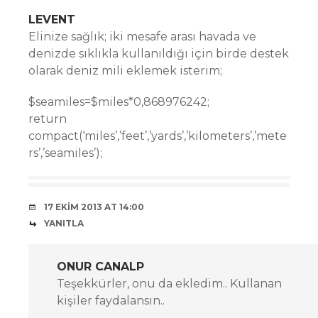
LEVENT
Elinize sağlık; iki mesafe arası havada ve
denizde sıklıkla kullanıldığı için birde destek
olarak deniz mili eklemek isterim;
$seamiles=$miles*0,868976242;
return
compact(‘miles’,’feet’,’yards’,’kilometers’,’mete
rs’,’seamiles’);
17 EKIM 2013 AT 14:00
YANITLA
ONUR CANALP
Teşekkürler, onu da ekledim.. Kullanan
kişiler faydalansın..