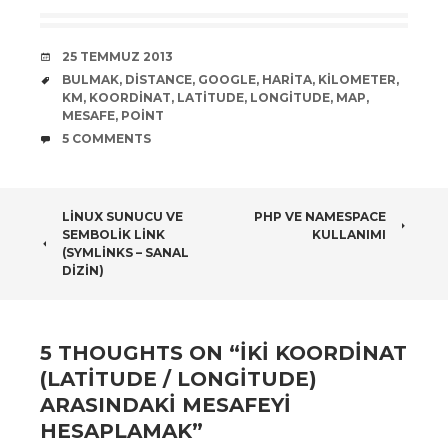
DATE
25 TEMMUZ 2013
TAGS
BULMAK
,
DISTANCE
,
GOOGLE
,
HARITA
,
KILOMETER
,
KM
,
KOORDINAT
,
LATITUDE
,
LONGITUDE
,
MAP
,
MESAFE
,
POINT
COMMENTS
5 COMMENTS
POST
LINUX SUNUCU VE
PHP VE NAMESPACE
SEMBOLIK LINK
KULLANIMI
NAVIGATION
(SYMLINKS – SANAL
DIZIN)
5 THOUGHTS ON “
İKI KOORDINAT
(LATITUDE / LONGITUDE)
ARASINDAKI MESAFEYI
HESAPLAMAK
”