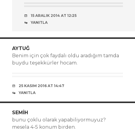
15 ARALIK 2014 AT 12:25
YANITLA
AYTUĞ
Benim için çok faydalı oldu aradığım tamda
buydu teşekkürler hocam.
25 KASIM 2016 AT 14:47
YANITLA
SEMIH
bunu çoklu olarak yapabiliyormuyuz?
mesela 4-5 konum birden.