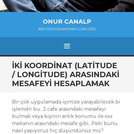
ONUR CANALP
BIR PROGRAMCININ GÜNLÜĞÜ
MENU
SKIP
İKI KOORDINAT (LATITUDE
TO
/ LONGITUDE) ARASINDAKI
CONTENT
MESAFEYI HESAPLAMAK
Bir çok uygulamada işimize yarayabilecek bi
işlemdir bu.. 2 cafe arasındaki mesafeyi
bulmak veya kişinin anlık konumu ile xxx
mekanın arasındaki mesafe gibi.. Peki bunu
nasıl yapıyoruz hiç düşündünüz mü?