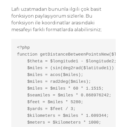
Lafı uzatmadan bununla ilgili çok basit
fonksiyon paylaşıyorum sizlerle. Bu
fonksiyon ile koordinatlar arasındaki
mesafeyi farklı formatlarda alabilirsiniz;
<?php

function getDistanceBetweenPointsNew($latit
    $theta = $longitude1 - $longitude2;

    $miles = (sin(deg2rad($latitude1)) * si
    $miles = acos($miles);

    $miles = rad2deg($miles);

    $miles = $miles * 60 * 1.1515;

    $seamiles = $miles * 0.868976242;

    $feet = $miles * 5280;

    $yards = $feet / 3;

    $kilometers = $miles * 1.609344;

    $meters = $kilometers * 1000;
