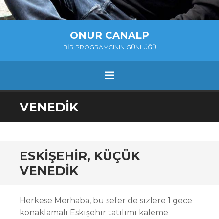
ONUR CANALP
BIR PROGRAMCININ GÜNLÜĞÜ
MENU
SKIP
VENEDIK
TO
CONTENT
ESKIŞEHIR, KÜÇÜK
VENEDIK
Herkese Merhaba, bu sefer de sizlere 1 gece
konaklamalı Eskişehir tatilimi kaleme