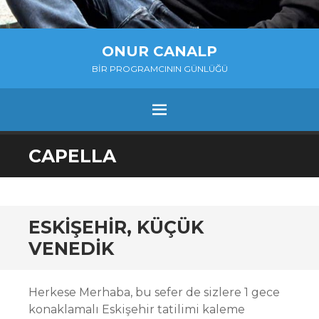
ONUR CANALP
BIR PROGRAMCININ GÜNLÜĞÜ
MENU
SKIP
CAPELLA
TO
CONTENT
ESKIŞEHIR, KÜÇÜK
VENEDIK
Herkese Merhaba, bu sefer de sizlere 1 gece
konaklamalı Eskişehir tatilimi kaleme