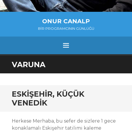
ONUR CANALP
BIR PROGRAMCININ GÜNLÜĞÜ
MENU
SKIP
VARUNA
TO
CONTENT
ESKIŞEHIR, KÜÇÜK
VENEDIK
Herkese Merhaba, bu sefer de sizlere 1 gece
konaklamalı Eskişehir tatilimi kaleme