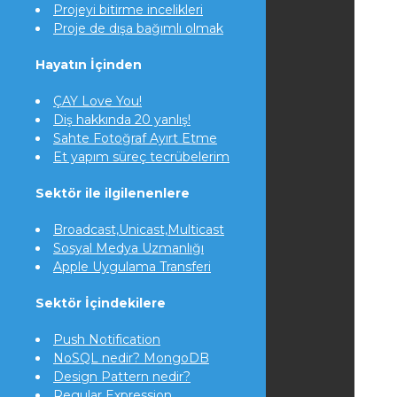
Projeyi bitirme incelikleri
Proje de dışa bağımlı olmak
Hayatın İçinden
ÇAY Love You!
Diş hakkında 20 yanlış!
Sahte Fotoğraf Ayırt Etme
Et yapım süreç tecrübelerim
Sektör ile ilgilenenlere
Broadcast,Unicast,Multicast
Sosyal Medya Uzmanlığı
Apple Uygulama Transferi
Sektör İçindekilere
Push Notification
NoSQL nedir? MongoDB
Design Pattern nedir?
Regular Expression