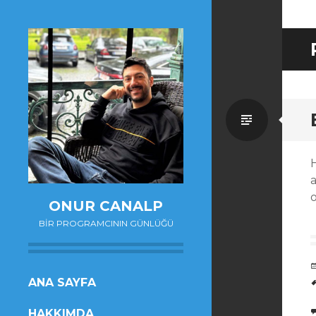
Standa
o
ONUR CANALP
BIR PROGRAMCININ GÜNLÜĞÜ
SKIP
ANA SAYFA
TO
HAKKIMDA
CONTENT