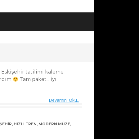
 Eskişehir tatilimi kaleme
ırdım
Tam paket... İyi
Devamını Oku..
IŞEHIR
,
HIZLI TREN
,
MODERN MÜZE
,