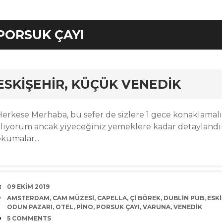
PORSUK ÇAYI
rd
ESKIŞEHIR, KÜÇÜK VENEDIK
Herkese Merhaba, bu sefer de sizlere 1 gece konaklamalı
alıyorum ancak yiyeceğiniz yemeklere kadar detayland
kumalar...
DATE
09 EKIM 2019
TAGS
AMSTERDAM
,
CAM MÜZESI
,
CAPELLA
,
ÇI BÖREK
,
DUBLIN PUB
,
ESK
ODUN PAZARI
,
OTEL
,
PINO
,
PORSUK ÇAYI
,
VARUNA
,
VENEDIK
COMMENTS
5 COMMENTS