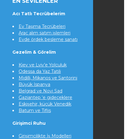
EN SEVILENLER
Acı Tatlı Tecrübelerim
Ev Taşıma Tecrübeleri
Araç alım satım işlemleri
Evde ördek besleme sanatı
Gezelim & Görelim
Kiev ve Lviv’e Yolculuk
Odessa da Yaz Tatili
Midilli, Mikanos ve Santorini
Büyük İspanya
Belgrad ve Novi Sad
Gaziantep ‘e gideceklere
Eskişehir, küçük Venedik
Batum ve Tiflis
Girişimci Ruhu
Girişimcilikte İş Modelleri