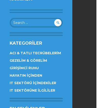
Search
for:
KATEGORILER
ACI & TATLI TECRÜBELERIM
GEZELIM & GÖRELIM
GIRIŞIMCI RUHU
HAYATIN İÇINDEN
IT SEKTÖRÜ İÇINDEKILER
IT SEKTÖRÜNE İLGILILER