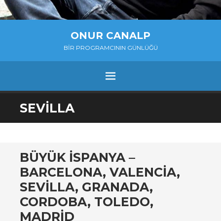
ONUR CANALP
BIR PROGRAMCININ GÜNLÜĞÜ
MENU
SKIP
SEVILLA
TO
CONTENT
BÜYÜK İSPANYA –
BARCELONA, VALENCIA,
SEVILLA, GRANADA,
CORDOBA, TOLEDO,
MADRID