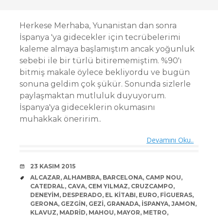
Herkese Merhaba, Yunanistan dan sonra
İspanya 'ya gidecekler için tecrübelerimi
kaleme almaya başlamıştım ancak yoğunluk
sebebi ile bir türlü bitirememiştim. %90'ı
bitmiş makale öylece bekliyordu ve bugün
sonuna geldim çok şükür. Sonunda sizlerle
paylaşmaktan mutluluk duyuyorum.
İspanya'ya gideceklerin okumasını
muhakkak öneririm..
Devamını Oku..
DATE
23 KASIM 2015
TAGS
ALCAZAR
,
ALHAMBRA
,
BARCELONA
,
CAMP NOU
,
CATEDRAL
,
CAVA
,
CEM YILMAZ
,
CRUZCAMPO
,
DENEYIM
,
DESPERADO
,
EL KITABI
,
EURO
,
FIGUERAS
,
GERONA
,
GEZGIN
,
GEZI
,
GRANADA
,
ISPANYA
,
JAMON
,
KLAVUZ
,
MADRID
,
MAHOU
,
MAYOR
,
METRO
,