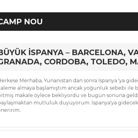
CAMP NOU
rd
BÜYÜK İSPANYA – BARCELONA, VA
GRANADA, CORDOBA, TOLEDO, M
Herkese Merhaba, Yunanistan dan sonra İspanya 'ya gide
kaleme almaya başlamıştım ancak yoğunluk sebebi ile bi
bitmiş makale öylece bekliyordu ve bugün sonuna geld
paylaşmaktan mutluluk duyuyorum. İspanya'ya gidece
neririm..