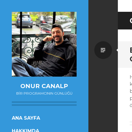
Standa
ONUR CANALP
BIR PROGRAMCININ GÜNLÜĞÜ
ö
SKIP
ANA SAYFA
TO
HAKKIMDA
CONTENT