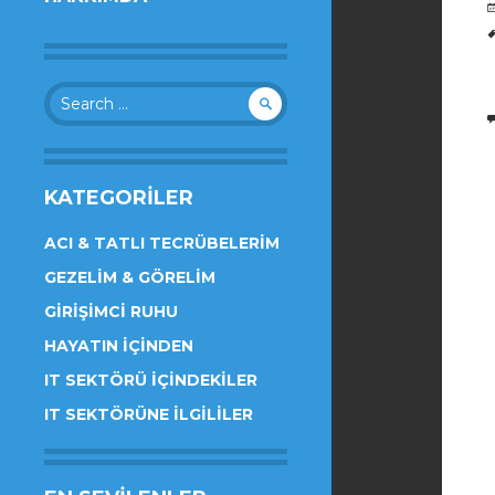
Search
for:
KATEGORILER
ACI & TATLI TECRÜBELERIM
GEZELIM & GÖRELIM
GIRIŞIMCI RUHU
HAYATIN İÇINDEN
IT SEKTÖRÜ İÇINDEKILER
IT SEKTÖRÜNE İLGILILER