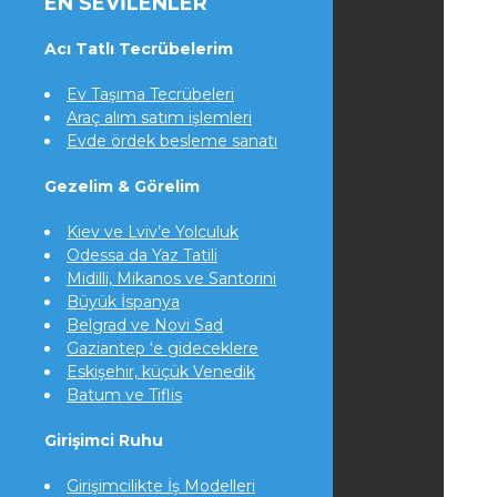
EN SEVILENLER
Acı Tatlı Tecrübelerim
Ev Taşıma Tecrübeleri
Araç alım satım işlemleri
Evde ördek besleme sanatı
Gezelim & Görelim
Kiev ve Lviv’e Yolculuk
Odessa da Yaz Tatili
Midilli, Mikanos ve Santorini
Büyük İspanya
Belgrad ve Novi Sad
Gaziantep ‘e gideceklere
Eskişehir, küçük Venedik
Batum ve Tiflis
Girişimci Ruhu
Girişimcilikte İş Modelleri