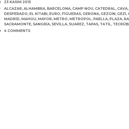
DATE
23 KASIM 2015
TAGS
ALCAZAR
,
ALHAMBRA
,
BARCELONA
,
CAMP NOU
,
CATEDRAL
,
CAVA
DESPERADO
,
EL KITABI
,
EURO
,
FIGUERAS
,
GERONA
,
GEZGIN
,
GEZI
,
MADRID
,
MAHOU
,
MAYOR
,
METRO
,
METROPOL
,
PAELLA
,
PLAZA
,
RA
SACRAMONTE
,
SANGRIA
,
SEVILLA
,
SUAREZ
,
TAPAS
,
TATIL
,
TECRÜB
COMMENTS
4 COMMENTS