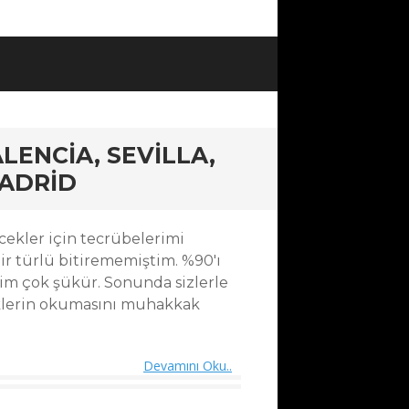
LENCIA, SEVILLA,
ADRID
cekler için tecrübelerimi
r türlü bitirememiştim. %90'ı
im çok şükür. Sonunda sizlerle
klerin okumasını muhakkak
Devamını Oku..