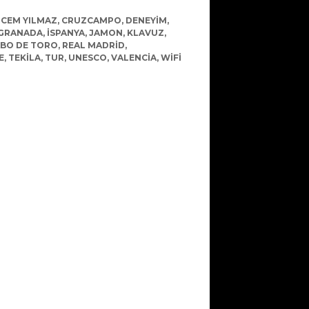
,
CEM YILMAZ
,
CRUZCAMPO
,
DENEYIM
,
GRANADA
,
ISPANYA
,
JAMON
,
KLAVUZ
,
BO DE TORO
,
REAL MADRID
,
E
,
TEKILA
,
TUR
,
UNESCO
,
VALENCIA
,
WIFI