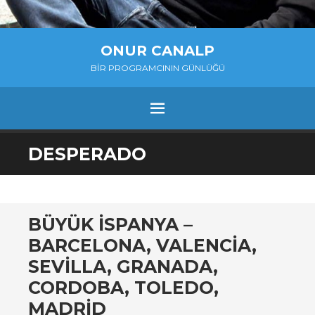
ONUR CANALP
BIR PROGRAMCININ GÜNLÜĞÜ
MENU
SKIP
DESPERADO
TO
CONTENT
BÜYÜK İSPANYA –
BARCELONA, VALENCIA,
SEVILLA, GRANADA,
CORDOBA, TOLEDO,
MADRID