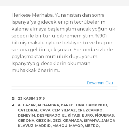
Herkese Merhaba, Yunanistan dan sonra
İspanya 'ya gidecekler için tecrübelerimi
kaleme almaya başlamıştım ancak yoğunluk
sebebi ile bir türlü bitirememiştim. %90'ı
bitmiş makale öylece bekliyordu ve bugün
sonuna geldim çok şükür. Sonunda sizlerle
paylaşmaktan mutluluk duyuyorum.
İspanya'ya gideceklerin okumasını
muhakkak öneririm..
Devamını Oku..
DATE
23 KASIM 2015
TAGS
ALCAZAR
,
ALHAMBRA
,
BARCELONA
,
CAMP NOU
,
CATEDRAL
,
CAVA
,
CEM YILMAZ
,
CRUZCAMPO
,
DENEYIM
,
DESPERADO
,
EL KITABI
,
EURO
,
FIGUERAS
,
GERONA
,
GEZGIN
,
GEZI
,
GRANADA
,
ISPANYA
,
JAMON
,
KLAVUZ
,
MADRID
,
MAHOU
,
MAYOR
,
METRO
,