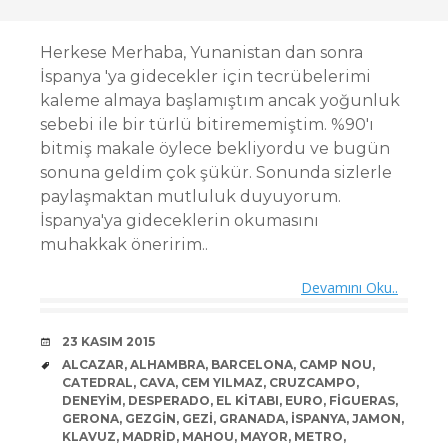
Herkese Merhaba, Yunanistan dan sonra
İspanya 'ya gidecekler için tecrübelerimi
kaleme almaya başlamıştım ancak yoğunluk
sebebi ile bir türlü bitirememiştim. %90'ı
bitmiş makale öylece bekliyordu ve bugün
sonuna geldim çok şükür. Sonunda sizlerle
paylaşmaktan mutluluk duyuyorum.
İspanya'ya gideceklerin okumasını
muhakkak öneririm..
Devamını Oku..
DATE
23 KASIM 2015
TAGS
ALCAZAR
,
ALHAMBRA
,
BARCELONA
,
CAMP NOU
,
CATEDRAL
,
CAVA
,
CEM YILMAZ
,
CRUZCAMPO
,
DENEYIM
,
DESPERADO
,
EL KITABI
,
EURO
,
FIGUERAS
,
GERONA
,
GEZGIN
,
GEZI
,
GRANADA
,
ISPANYA
,
JAMON
,
KLAVUZ
,
MADRID
,
MAHOU
,
MAYOR
,
METRO
,