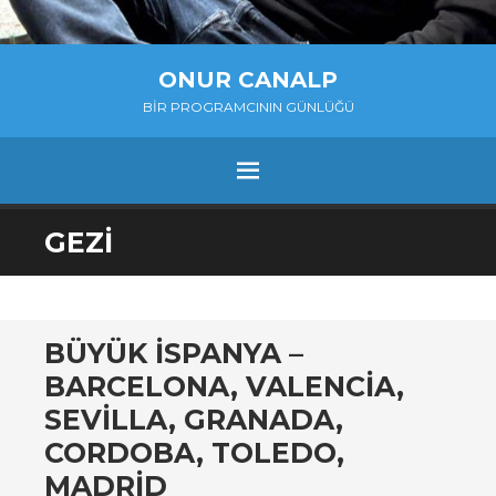
ONUR CANALP
BIR PROGRAMCININ GÜNLÜĞÜ
MENU
SKIP
GEZI
TO
CONTENT
BÜYÜK İSPANYA –
BARCELONA, VALENCIA,
SEVILLA, GRANADA,
CORDOBA, TOLEDO,
MADRID