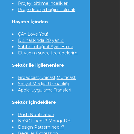
Projeyi bitirme incelikleri
Proje de dışa bağımlı olmak
Hayatın İçinden
ÇAY Love You!
Diş hakkında 20 yanlış!
Sahte Fotoğraf Ayırt Etme
Et yapım süreç tecrübelerim
Sektör ile ilgilenenlere
Broadcast,Unicast,Multicast
Sosyal Medya Uzmanlığı
Apple Uygulama Transferi
Sektör İçindekilere
Push Notification
NoSQL nedir? MongoDB
Design Pattern nedir?
Regular Expression