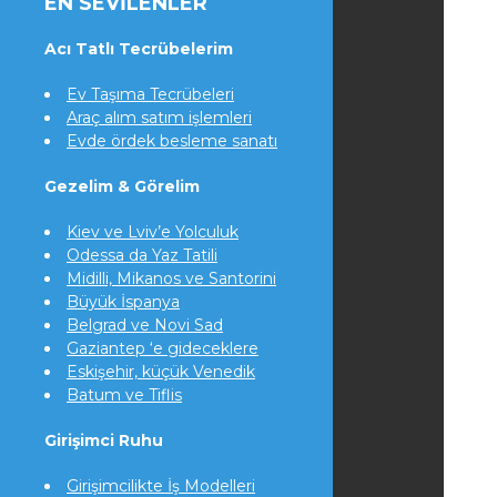
EN SEVILENLER
Acı Tatlı Tecrübelerim
Ev Taşıma Tecrübeleri
Araç alım satım işlemleri
Evde ördek besleme sanatı
Gezelim & Görelim
Kiev ve Lviv’e Yolculuk
Odessa da Yaz Tatili
Midilli, Mikanos ve Santorini
Büyük İspanya
Belgrad ve Novi Sad
Gaziantep ‘e gideceklere
Eskişehir, küçük Venedik
Batum ve Tiflis
Girişimci Ruhu
Girişimcilikte İş Modelleri