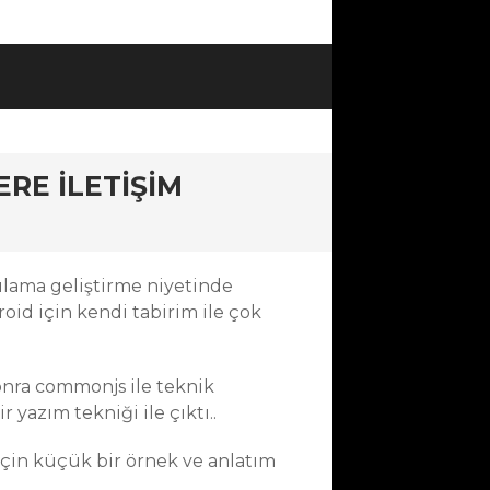
RE ILETIŞIM
ulama geliştirme niyetinde
roid için kendi tabirim ile çok
onra commonjs ile teknik
 yazım tekniği ile çıktı..
için küçük bir örnek ve anlatım