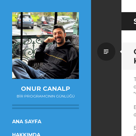
Standa
o
ONUR CANALP
BIR PROGRAMCININ GÜNLÜĞÜ
d
SKIP
ANA SAYFA
TO
HAKKIMDA
i
CONTENT