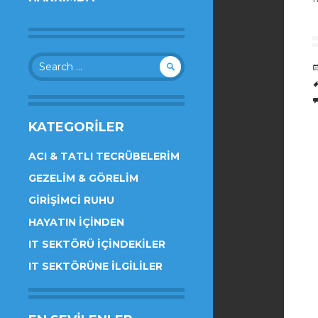
Search
for:
KATEGORILER
ACI & TATLI TECRÜBELERIM
GEZELIM & GÖRELIM
GIRIŞIMCI RUHU
HAYATIN İÇINDEN
IT SEKTÖRÜ İÇINDEKILER
IT SEKTÖRÜNE İLGILILER