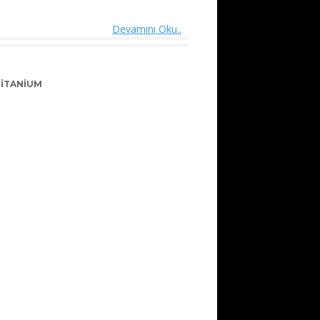
Devamını Oku..
TITANIUM