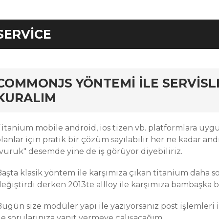
SERVICE
rd
COMMONJS YÖNTEMI ILE SERVISLE
KURALIM
Titanium mobile android, ios tizen vb. platformlara uyg
lanlar için pratik bir çözüm sayılabilir her ne kadar and
"vuruk" desemde yine de iş görüyor diyebiliriz.
Başta klasik yöntem ile karşımıza çıkan titanium daha s
eğiştirdi derken 2013te allloy ile karşımıza bambaşka bir
Bugün size modüler yapı ile yazıyorsanız post işlemleri 
le sorularınıza yanıt vermeye çalışacağım..