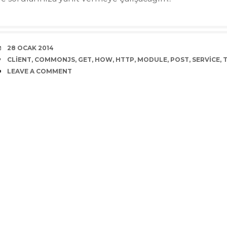
DATE
28 OCAK 2014
TAGS
CLIENT
,
COMMONJS
,
GET
,
HOW
,
HTTP
,
MODULE
,
POST
,
SERVICE
,
COMMENTS
LEAVE A COMMENT