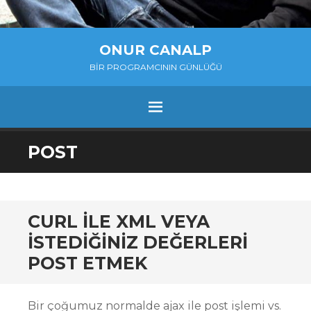
ONUR CANALP
BIR PROGRAMCININ GÜNLÜĞÜ
MENU
SKIP
POST
TO
CONTENT
CURL ILE XML VEYA
ISTEDIĞINIZ DEĞERLERI
POST ETMEK
Bir çoğumuz normalde ajax ile post işlemi vs.