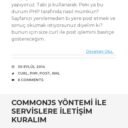
yapıyoruz. Tabi js kullanarak. Peki ya bu
durum PHP tarafında nasıl mümkün?
Sayfanızı yenilemeden bi yere post etmek ve
sonuç okumak istiyorsunuz diyelim ki?
bunun için size curl ile post işlemini basitçe
göstereceğim..
Devamını Oku..
DATE
30 EYLÜL 2014
TAGS
CURL
,
PHP
,
POST
,
XML
COMMENTS
6 COMMENTS
COMMONJS YÖNTEMI ILE
SERVISLERE ILETIŞIM
KURALIM