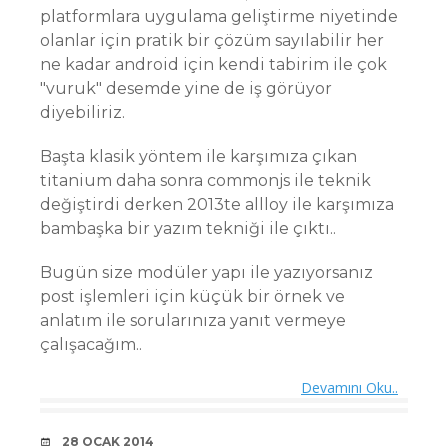
platformlara uygulama geliştirme niyetinde
olanlar için pratik bir çözüm sayılabilir her
ne kadar android için kendi tabirim ile çok
"vuruk" desemde yine de iş görüyor
diyebiliriz.
Başta klasik yöntem ile karşımıza çıkan
titanium daha sonra commonjs ile teknik
değiştirdi derken 2013te allloy ile karşımıza
bambaşka bir yazım tekniği ile çıktı..
Bugün size modüler yapı ile yazıyorsanız
post işlemleri için küçük bir örnek ve
anlatım ile sorularınıza yanıt vermeye
çalışacağım..
Devamını Oku..
DATE
28 OCAK 2014