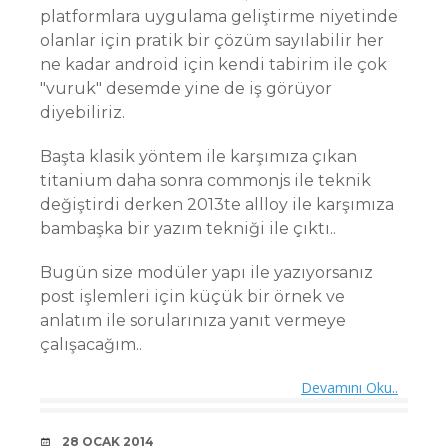
platformlara uygulama geliştirme niyetinde
olanlar için pratik bir çözüm sayılabilir her
ne kadar android için kendi tabirim ile çok
"vuruk" desemde yine de iş görüyor
diyebiliriz.
Başta klasik yöntem ile karşımıza çıkan
titanium daha sonra commonjs ile teknik
değiştirdi derken 2013te allloy ile karşımıza
bambaşka bir yazım tekniği ile çıktı..
Bugün size modüler yapı ile yazıyorsanız
post işlemleri için küçük bir örnek ve
anlatım ile sorularınıza yanıt vermeye
çalışacağım..
Devamını Oku..
DATE
28 OCAK 2014