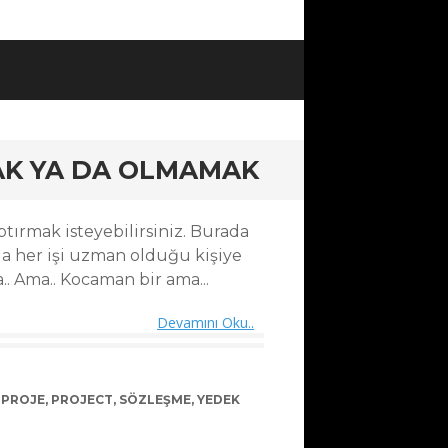
AK YA DA OLMAMAK
tırmak isteyebilirsiniz. Burada
 da her işi uzman olduğu kişiye
.. Ama.. Kocaman bir ama...
Devamını Oku..
,
PROJE
,
PROJECT
,
SÖZLEŞME
,
YEDEK