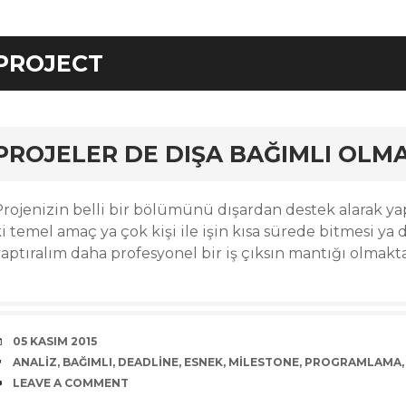
PROJECT
rd
PROJELER DE DIŞA BAĞIMLI OLM
Projenizin belli bir bölümünü dışardan destek alarak yap
i temel amaç ya çok kişi ile işin kısa sürede bitmesi ya
aptıralım daha profesyonel bir iş çıksın mantığı olmakta
DATE
05 KASIM 2015
TAGS
ANALIZ
,
BAĞIMLI
,
DEADLINE
,
ESNEK
,
MILESTONE
,
PROGRAMLAMA
COMMENTS
LEAVE A COMMENT