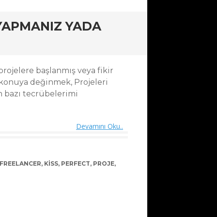
 YAPMANIZ YADA
projelere başlanmış veya fikir
r konuya değinmek, Projeleri
 bazı tecrübelerimi
Devamını Oku..
FREELANCER
,
KISS
,
PERFECT
,
PROJE
,