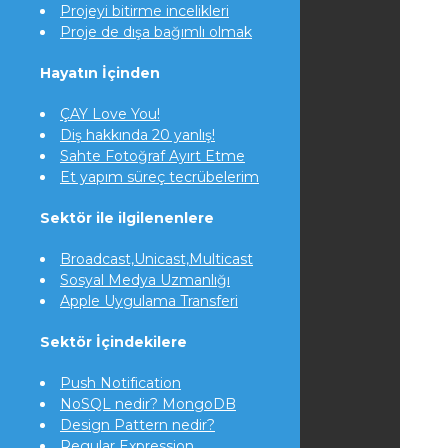
Projeyi bitirme incelikleri
Proje de dışa bağımlı olmak
Hayatın İçinden
ÇAY Love You!
Diş hakkında 20 yanlış!
Sahte Fotoğraf Ayırt Etme
Et yapım süreç tecrübelerim
Sektör ile ilgilenenlere
Broadcast,Unicast,Multicast
Sosyal Medya Uzmanlığı
Apple Uygulama Transferi
Sektör İçindekilere
Push Notification
NoSQL nedir? MongoDB
Design Pattern nedir?
Regular Expression