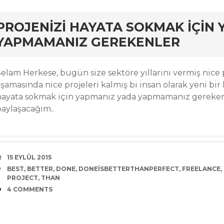
rd
PROJENIZI HAYATA SOKMAK IÇIN
YAPMAMANIZ GEREKENLER
Selam Herkese, bugün size sektöre yıllarını vermiş nice 
aşamasında nice projeleri kalmış bi insan olarak yeni bi
hayata sokmak için yapmanız yada yapmamanız gereken
paylaşacağım..
DATE
15 EYLÜL 2015
TAGS
BEST
,
BETTER
,
DONE
,
DONEISBETTERTHANPERFECT
,
FREELANCE
,
PROJECT
,
THAN
COMMENTS
4 COMMENTS