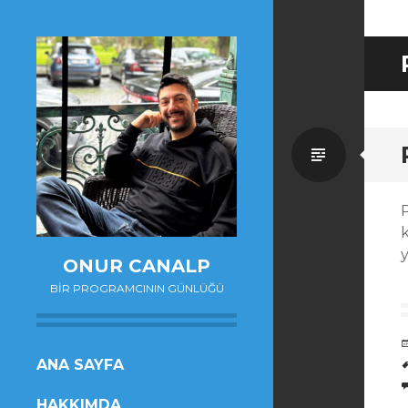
Standa
k
y
ONUR CANALP
BIR PROGRAMCININ GÜNLÜĞÜ
SKIP
ANA SAYFA
TO
HAKKIMDA
CONTENT