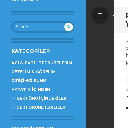
Standa
Search
for:
KATEGORILER
ACI & TATLI TECRÜBELERIM
GEZELIM & GÖRELIM
GIRIŞIMCI RUHU
HAYATIN İÇINDEN
IT SEKTÖRÜ İÇINDEKILER
IT SEKTÖRÜNE İLGILILER