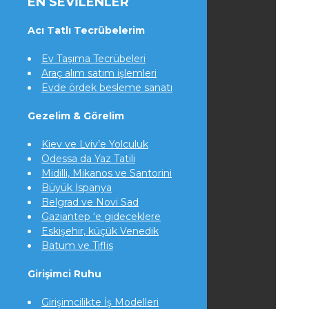
EN SEVILENLER
Acı Tatlı Tecrübelerim
Ev Taşıma Tecrübeleri
Araç alım satım işlemleri
Evde ördek besleme sanatı
Gezelim & Görelim
Kiev ve Lviv’e Yolculuk
Odessa da Yaz Tatili
Midilli, Mikanos ve Santorini
Büyük İspanya
Belgrad ve Novi Sad
Gaziantep ‘e gideceklere
Eskişehir, küçük Venedik
Batum ve Tiflis
Girişimci Ruhu
Girişimcilikte İş Modelleri