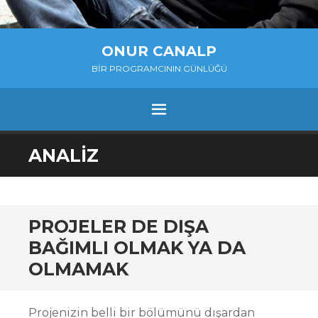
ONUR CANALP
BIR PROGRAMCININ GÜNLÜĞÜ
MENU
SKIP
ANALIZ
TO
CONTENT
PROJELER DE DIŞA
BAĞIMLI OLMAK YA DA
OLMAMAK
Projenizin belli bir bölümünü dışardan