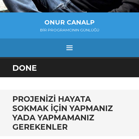
ONUR CANALP
BIR PROGRAMCININ GÜNLÜĞÜ
MENU
SKIP
DONE
TO
CONTENT
PROJENIZI HAYATA
SOKMAK IÇIN YAPMANIZ
YADA YAPMAMANIZ
GEREKENLER