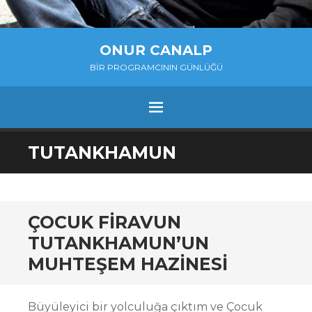
ONUR CANALP
BIR PROGRAMCININ GÜNLÜĞÜ
MENU
SKIP
TUTANKHAMUN
TO
CONTENT
ÇOCUK FIRAVUN
TUTANKHAMUN’UN
MUHTEŞEM HAZINESI
Büyüleyici bir yolculuğa çıktım ve Çocuk