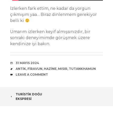
İzlerken fark ettim, ne kadar da yorgun
çıkmışım yaa… Biraz dinlenmem gerekiyor
belli ki
Umarım izlerken keyif almışsınızdır, bir
sonraki deneyimimde görüşmek üzere
kendinize iyi bakın.
DATE
31 MAYIS 2024
TAGS
ANTIK
,
FIRAVUN
,
HAZINE
,
MISIR
,
TUTANKHAMUN
COMMENTS
LEAVE A COMMENT
POST
TURISTIK DOĞU
EKSPRESI
NAVIGATION