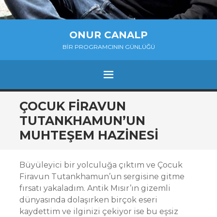
ONUR CANALP
BIR PROGRAMCININ GÜNLÜĞÜ
MENU
SKIP
ÇOCUK FIRAVUN
TO
TUTANKHAMUN’UN
CONTENT
MUHTEŞEM HAZINESI
Büyüleyici bir yolculuğa çıktım ve Çocuk
Firavun Tutankhamun’un sergisine gitme
fırsatı yakaladım. Antik Mısır’ın gizemli
dünyasında dolaşırken birçok eseri
kaydettim ve ilginizi çekiyor ise bu eşsiz