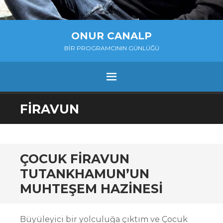
ONUR CANALP
BIR PROGRAMCININ GÜNLÜĞÜ
MENU
SKIP
FIRAVUN
TO
CONTENT
ÇOCUK FIRAVUN
TUTANKHAMUN’UN
MUHTEŞEM HAZINESI
Büyüleyici bir yolculuğa çıktım ve Çocuk