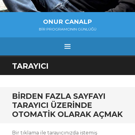
ONUR CANALP
BIR PROGRAMCININ GÜNLÜĞÜ
MENU
SKIP
TARAYICI
TO
CONTENT
BIRDEN FAZLA SAYFAYI
TARAYICI ÜZERINDE
OTOMATIK OLARAK AÇMAK
Bir tıklama ile tarayıcınızda istemiş