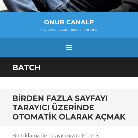
ONUR CANALP
BIR PROGRAMCININ GÜNLÜĞÜ
MENU
SKIP
BATCH
TO
CONTENT
BIRDEN FAZLA SAYFAYI
TARAYICI ÜZERINDE
OTOMATIK OLARAK AÇMAK
Bir tıklama ile tarayıcınızda istemiş