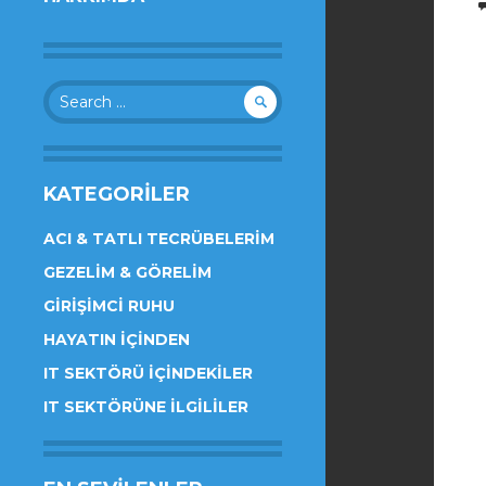
Search
for:
KATEGORILER
ACI & TATLI TECRÜBELERIM
GEZELIM & GÖRELIM
GIRIŞIMCI RUHU
HAYATIN İÇINDEN
IT SEKTÖRÜ İÇINDEKILER
IT SEKTÖRÜNE İLGILILER