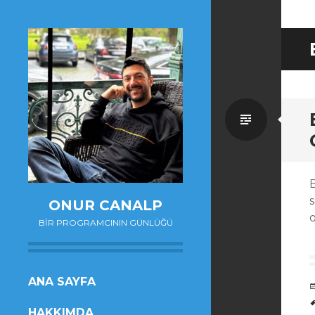
Standa
s
ONUR CANALP
o
BIR PROGRAMCININ GÜNLÜĞÜ
SKIP
ANA SAYFA
TO
HAKKIMDA
CONTENT