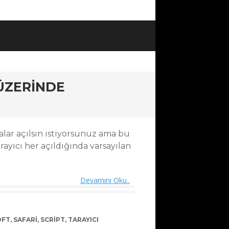
 ÜZERINDE
alar açılsın istiyorsunuz ama bu
arayıcı her açıldığında varsayılan
Devamını Oku..
OFT
,
SAFARI
,
SCRIPT
,
TARAYICI