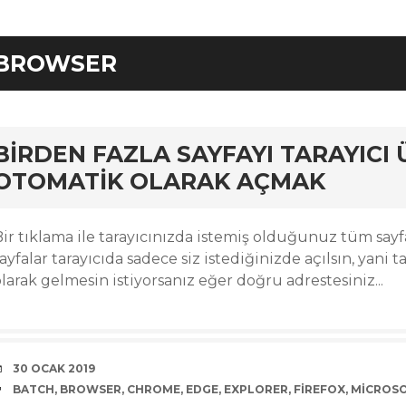
BROWSER
rd
BIRDEN FAZLA SAYFAYI TARAYICI
OTOMATIK OLARAK AÇMAK
Bir tıklama ile tarayıcınızda istemiş olduğunuz tüm sayf
ayfalar tarayıcıda sadece siz istediğinizde açılsın, yani t
larak gelmesin istiyorsanız eğer doğru adrestesiniz...
DATE
30 OCAK 2019
TAGS
BATCH
,
BROWSER
,
CHROME
,
EDGE
,
EXPLORER
,
FIREFOX
,
MICROS