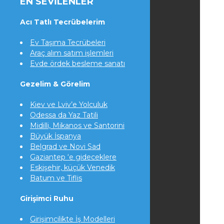
EN SEVILENLER
Acı Tatlı Tecrübelerim
Ev Taşıma Tecrübeleri
Araç alım satım işlemleri
Evde ördek besleme sanatı
Gezelim & Görelim
Kiev ve Lviv’e Yolculuk
Odessa da Yaz Tatili
Midilli, Mikanos ve Santorini
Büyük İspanya
Belgrad ve Novi Sad
Gaziantep ‘e gideceklere
Eskişehir, küçük Venedik
Batum ve Tiflis
Girişimci Ruhu
Girişimcilikte İş Modelleri