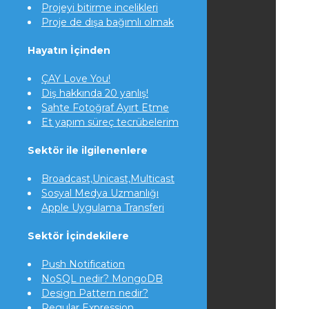
Projeyi bitirme incelikleri
Proje de dışa bağımlı olmak
Hayatın İçinden
ÇAY Love You!
Diş hakkında 20 yanlış!
Sahte Fotoğraf Ayırt Etme
Et yapım süreç tecrübelerim
Sektör ile ilgilenenlere
Broadcast,Unicast,Multicast
Sosyal Medya Uzmanlığı
Apple Uygulama Transferi
Sektör İçindekilere
Push Notification
NoSQL nedir? MongoDB
Design Pattern nedir?
Regular Expression